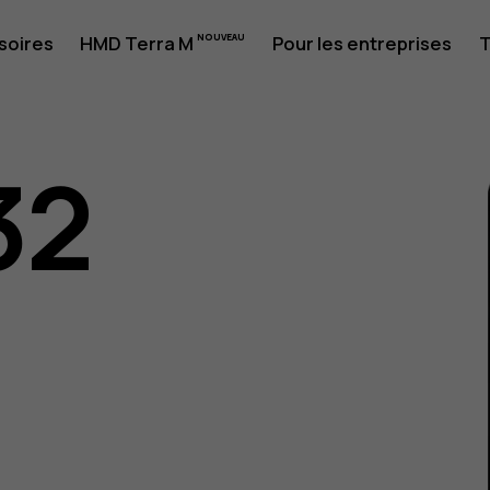
soires
HMD Terra M
Pour les entreprises
T
32
eur