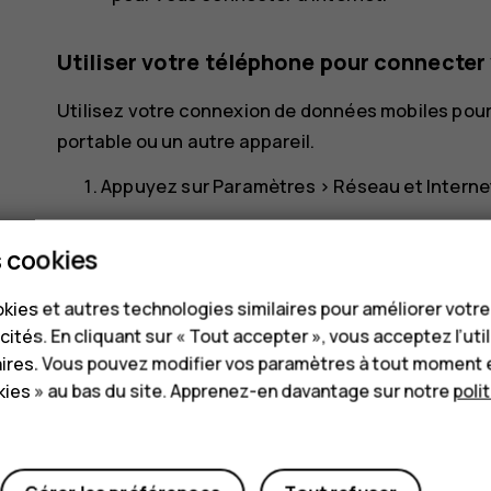
Utiliser votre téléphone pour connecter 
Utilisez votre connexion de données mobiles pour
portable ou un autre appareil.
Appuyez sur
Paramètres
>
Réseau et Interne
Activez le
Point d'accès par Wi-Fi
pour partag
 cookies
le
Partage connexion USB
pour utiliser une 
pour utiliser le Bluetooth ou le
Partage Ether
kies et autres technologies similaires pour améliorer votr
Ethernet USB.
cités. En cliquant sur « Tout accepter », vous acceptez l’uti
aires. Vous pouvez modifier vos paramètres à tout moment 
L'autre appareil utilise les données de votre forf
ies » au bas du site. Apprenez-en davantage sur notre
poli
trafic de données. Pour plus d'informations sur la 
fournisseur de services réseau.