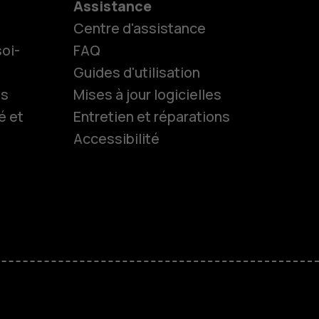
Assistance
Centre d'assistance
oi-
FAQ
Guides d'utilisation
ls
Mises à jour logicielles
es
é et
Entretien et réparations
Accessibilité
 classiques
s
M