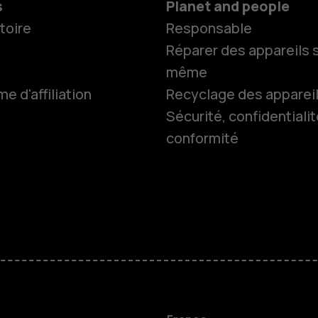
s
Planet and people
toire
Responsable
Réparer des appareils s
même
 d'affiliation
Recyclage des apparei
Smartphon
Sécurité, confidentialit
conformité
Téléphones
Accessoire
HMD Terra 