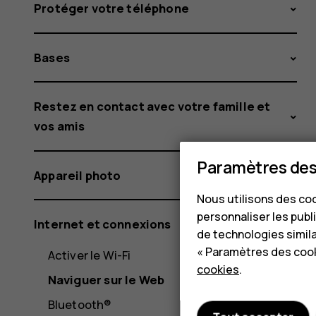
Protéger votre téléphone
Bases
Restez en contact avec votre famille et
vos amis
Paramètres des
Appareil photo
Nous utilisons des coo
personnaliser les publi
Internet et connexions
de technologies simil
« Paramètres des cook
Activer le Wi-Fi
cookies
.
Naviguer sur le Web
Bluetooth®