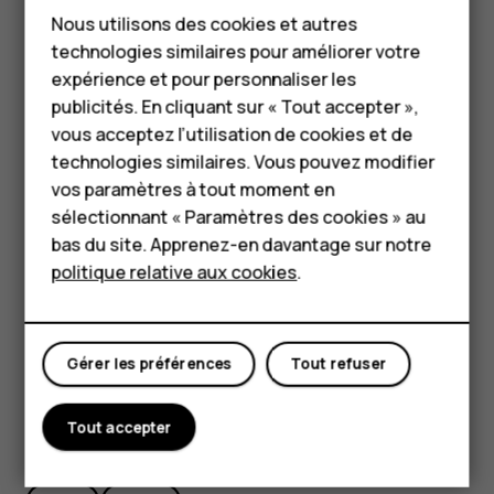
Téléphones classiques
appuyez sur
Appel urgence
.
Nous utilisons des cookies et autres
Si votre téléphone demande un code PIN, appuyez
technologies similaires pour améliorer votre
Accessoires
sur
Urgences
.
expérience et pour personnaliser les
HMD Terra M
publicités. En cliquant sur « Tout accepter »,
Désactivez les restrictions d'appel sur votre
vous acceptez l’utilisation de cookies et de
téléphone, notamment l'interdiction d'appel, la liste
Pour les entreprises
technologies similaires. Vous pouvez modifier
des numéros autorisés ou le groupe d'utilisateurs
vos paramètres à tout moment en
limité.
Tablettes
sélectionnant « Paramètres des cookies » au
Si le réseau mobile n'est pas disponible, vous
Boutique
bas du site. Apprenez-en davantage sur notre
pouvez aussi essayer d'émettre un appel Internet, à
politique relative aux cookies
.
condition d'avoir accès à Internet.
Mon compte
Gérer les préférences
Tout refuser
Tout accepter
Avez-vous trouvé cela utile?