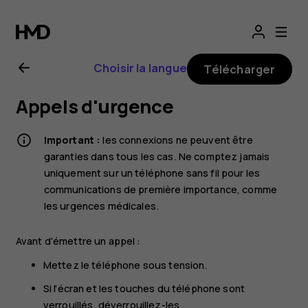
Guide
de
Choisir la langue
Télécharger
l'utilisateur
Appels d'urgence
Nokia
Important :
les connexions ne peuvent être
G20
garanties dans tous les cas. Ne comptez jamais
uniquement sur un téléphone sans fil pour les
communications de première importance, comme
les urgences médicales.
Avant d'émettre un appel :
Mettez le téléphone sous tension.
Si l'écran et les touches du téléphone sont
verrouillés, déverrouillez-les.