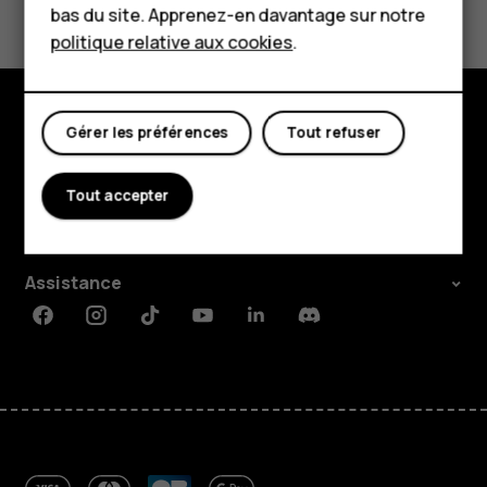
Boutique
bas du site. Apprenez-en davantage sur notre
politique relative aux cookies
.
Oui
Non
Mon compte
Gérer les préférences
Tout refuser
Boutique
À propos
Tout accepter
Planet and people
Assistance
Facebook
Instagram
Tiktok
Youtube
Linkedin
Discord