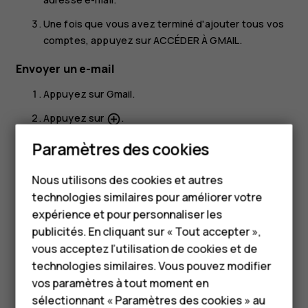
Une fois que vous avez terminé d'ajouter tous vos
comptes, appuyez sur
ACCÉDER À GMAIL
.
Envoyer un e-mail
Appuyez sur
Gmail
.
Appuyez sur
.
add_circle_outline
Smartphones
Dans le champ
À
, saisissez une adresse ou bien
Paramètres des cookies
appuyez sur
>
Ajouter à partir des contacts
.
more_vert
Téléphones classiques
Nous utilisons des cookies et autres
Saisissez l'objet du message et l'adresse e-mail.
technologies similaires pour améliorer votre
Accessoires
Appuyez sur
.
send
expérience et pour personnaliser les
HMD Terra M
publicités. En cliquant sur « Tout accepter »,
vous acceptez l’utilisation de cookies et de
Pour les entreprises
technologies similaires. Vous pouvez modifier
vos paramètres à tout moment en
Tablettes
sélectionnant « Paramètres des cookies » au
Avez-vous trouvé cela utile?