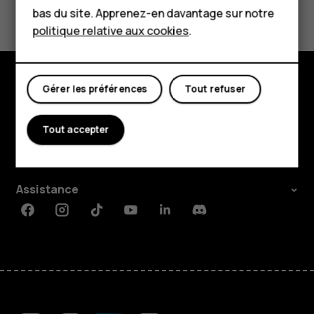
Avez-vous trouvé cela utile?
Boutique
bas du site. Apprenez-en davantage sur notre
politique relative aux cookies
.
Oui
Non
Mon compte
Gérer les préférences
Tout refuser
Boutique
À propos
Tout accepter
Planet and people
Assistance
Facebook
Instagram
Tiktok
Youtube
Linkedin
Discord