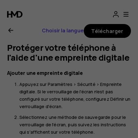
Guide
de
Choisir la langue
Télécharger
l'utilisateur
Protéger votre téléphone à
Nokia
l'aide d'une empreinte digitale
G20
Ajouter une empreinte digitale
Appuyez sur
Paramètres
>
Sécurité
>
Empreinte
digitale
. Si le verrouillage de l'écran n'est pas
configuré sur votre téléphone, configurez
Définir un
verrouillage d'écran
.
Sélectionnez une méthode de sauvegarde pour le
verrouillage de l'écran, puis suivez les instructions
qui s'affichent sur votre téléphone.