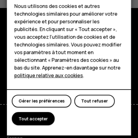
Téléphones classiques
Oui
Non
Nous utilisons des cookies et autres
technologies similaires pour améliorer votre
Accessoires
expérience et pour personnaliser les
HMD Terra M
publicités. En cliquant sur « Tout accepter »,
Boutique
vous acceptez l’utilisation de cookies et de
Pour les entreprises
À propos
technologies similaires. Vous pouvez modifier
vos paramètres à tout moment en
Tablettes
Planet and people
sélectionnant « Paramètres des cookies » au
Boutique
bas du site. Apprenez-en davantage sur notre
Assistance
politique relative aux cookies
.
Facebook
Instagram
Tiktok
Youtube
Linkedin
Discord
Mon compte
Gérer les préférences
Tout refuser
Tout accepter
France