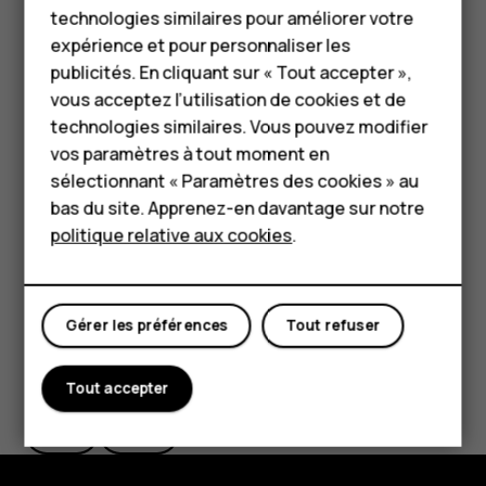
technologies similaires pour améliorer votre
Accessoires
Si vous remarquez que vous avez mal orthographié un
expérience et pour personnaliser les
mot, appuyez dessus pour voir des suggestions de
HMD Terra M
publicités. En cliquant sur « Tout accepter »,
correction du mot.
vous acceptez l’utilisation de cookies et de
Pour les entreprises
technologies similaires. Vous pouvez modifier
Désactiver le correcteur d'orthographe
vos paramètres à tout moment en
Tablettes
Appuyez sur
Paramètres
>
Système
>
Langues et saisie
>
sélectionnant « Paramètres des cookies » au
Options avancées
>
Correcteur orthographique
et
Boutique
bas du site. Apprenez-en davantage sur notre
désactivez le
Correcteur orthographique
.
politique relative aux cookies
.
Mon compte
Gérer les préférences
Tout refuser
Avez-vous trouvé cela utile?
Tout accepter
Oui
Non