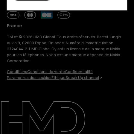
France
TM et © 2026 HMD Global. Tous droits réservés. Bertel Jungin
aukio 9, 02600 Espoo, Finlande. Numéro d'immatriculation
2724044-2. HMD Global Oy est un licensié de la marque Nokia
pour les téléphones. Nokia est une marque déposée de Nokia
Corporation.
Conditions
Conditions de vente
Confidentialité
Paramètres des cookies
Éthique
Speak Up channel
À propos
Blog
Réparer, réutiliser, recycler
Responsable
Assistance
France