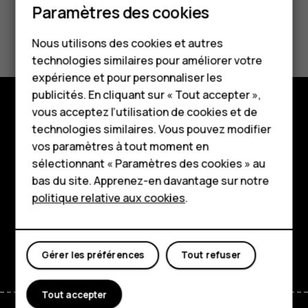
Smartphones
Paramètres des cookies
Avez-vous trouvé cela utile?
Téléphones classiques
Nous utilisons des cookies et autres
technologies similaires pour améliorer votre
Accessoires
Oui
Non
expérience et pour personnaliser les
HMD Terra M
publicités. En cliquant sur « Tout accepter »,
vous acceptez l’utilisation de cookies et de
Pour les entreprises
Boutique
technologies similaires. Vous pouvez modifier
vos paramètres à tout moment en
Tablettes
À propos
sélectionnant « Paramètres des cookies » au
Boutique
bas du site. Apprenez-en davantage sur notre
Planet and people
politique relative aux cookies
.
Assistance
Mon compte
Facebook
Instagram
Tiktok
Youtube
Linkedin
Discord
Gérer les préférences
Tout refuser
Tout accepter