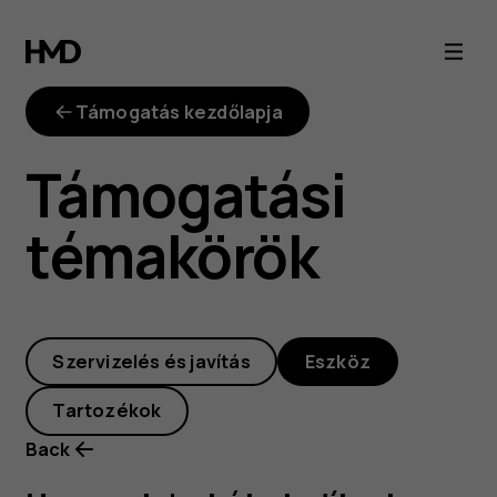
Hogyan
lehet
Támogatás kezdőlapja
újraindítani
Támogatási
a
témakörök
telefont,
ha
Szervizelés és javítás
Eszköz
az
Tartozékok
nem
Back