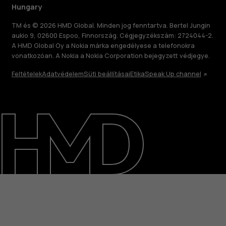
Hungary
TM és © 2026 HMD Global. Minden jog fenntartva. Bertel Jungin
aukio 9, 02600 Espoo, Finnország. Cégjegyzékszám: 2724044-2.
A HMD Global Oy a Nokia márka engedélyese a telefonokra
vonatkozóan. A Nokia a Nokia Corporation bejegyzett védjegye.
Feltételek
Adatvédelem
Süti beállításai
Etika
Speak Up channel
Rólunk
Javítás, újrafelhasználás, újrahasznosítás
Támogatás
Hungary