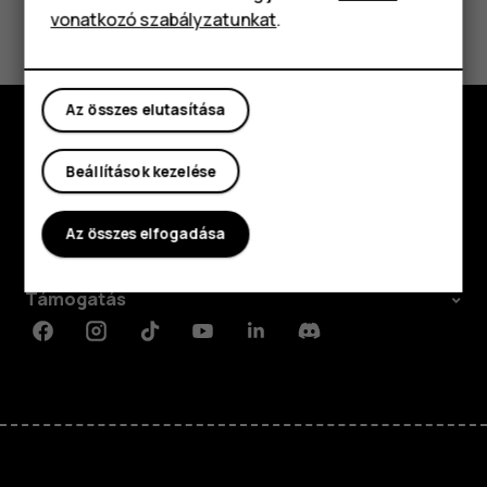
Igen
Nem
vonatkozó szabályzatunkat
.
Táblagépek
Az összes elutasítása
Fedezd fel
Beállítások kezelése
Rólunk
Az összes elfogadása
Planet and people
Támogatás
Facebook
Instagram
Tiktok
Youtube
Linkedin
Discord