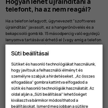
reagál?
Hogyan lehet újraindítani a
telefont, ha az nem reagál?
Ha a telefon lefagyott, úgynevezett "szoftveres
újraindítás" javasolt, ez a hangerőnövelés és a
bekapcsoló gomb kb. 15 másodpercig való egyidejű
lenyomva tartásával érhető el (vagy amíg a telefon
rezgő jelzést nem ad). A telefonnak ezután újra kell
Süti beállításai
indulnia. Ez a készülék újraindításának biztonságos
és gyors módja az adatok törlése vagy elvesztése
Sütiket és hasonló technológiákat használunk,
nélkül.
hogy javítsuk a felhasználói élményt és
személyre szabjuk a hirdetéseket. „Az összes
elfogadása“ gombra kattintva elfogadod a
Okostelefonok
sütik és hasonló technológiák használatát. Az
Klasszikus telefonok
oldal alján a „Süti beállításai“ lehetőséget
Hasznosnak találtad?
kiválasztva bármikor módosíthatod a
Tartozékok
beállításokat. Ismerd meg jobban a
sütikre