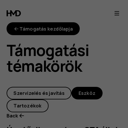
Úgy
tűnik
Támogatás kezdőlapja
a
Támogatási
rendszer
témakörök
OTA
által
Szervizelés és javítás
Eszköz
történő
Tartozékok
frissítése
Back