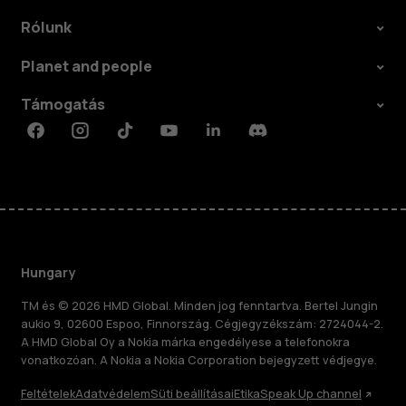
Rólunk
Planet and people
Támogatás
Facebook
Instagram
Tiktok
Youtube
Linkedin
Discord
Hungary
TM és © 2026 HMD Global. Minden jog fenntartva. Bertel Jungin
aukio 9, 02600 Espoo, Finnország. Cégjegyzékszám: 2724044-2.
A HMD Global Oy a Nokia márka engedélyese a telefonokra
vonatkozóan. A Nokia a Nokia Corporation bejegyzett védjegye.
Feltételek
Adatvédelem
Süti beállításai
Etika
Speak Up channel