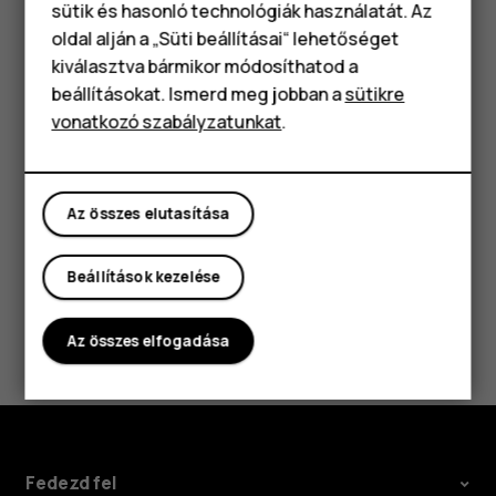
Okostelefonok
sütik és hasonló technológiák használatát. Az
Beállítások
>
A telefonról
>
Szoftverfrissítés
>
Klasszikus telefonok
oldal alján a „Süti beállításai“ lehetőséget
pontra, és próbáld a frissítést újratelepíteni
kiválasztva bármikor módosíthatod a
Tartozékok
Fordulj az ügyfélszolgálathoz, ha a probléma
beállításokat. Ismerd meg jobban a
sütikre
továbbra is fennáll.
vonatkozó szabályzatunkat
.
Táblagépek
Az összes elutasítása
Hasznosnak találtad?
Beállítások kezelése
Igen
Nem
Az összes elfogadása
Fedezd fel