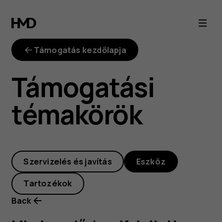
Mi
a
Támogatás kezdőlapja
teendő,
Támogatási
ha
témakörök
elfelejtettem
a
Szervizelés és javítás
Eszköz
telefonom
Tartozékok
zároló
Back