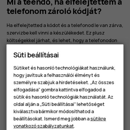
kódját?
Mi a teendő, ha elfelejtettem a
telefonom zároló kódját?
Ha elfelejtetted a kódot és a telefonod le van zárva,
szervizbe kell vinni a készülékedet. Ez plusz
költségekkel járhat, és lehet, hogy a telefonodon
tárolt összes személyes adatod törlődik. További
Süti beállításai
részletekért érdeklődj a legközelebbi telefon
szaküzletben vagy telefon márkakereskedődnél.
Sütiket és hasonló technológiákat használunk,
hogy javítsuk a felhasználói élményt és
személyre szabjuk a hirdetéseket. „Az összes
elfogadása“ gombra kattintva elfogadod a
Okostelefonok
sütik és hasonló technológiák használatát. Az
Klasszikus telefonok
Hasznosnak találtad?
oldal alján a „Süti beállításai“ lehetőséget
kiválasztva bármikor módosíthatod a
Tartozékok
Igen
Nem
beállításokat. Ismerd meg jobban a
sütikre
vonatkozó szabályzatunkat
.