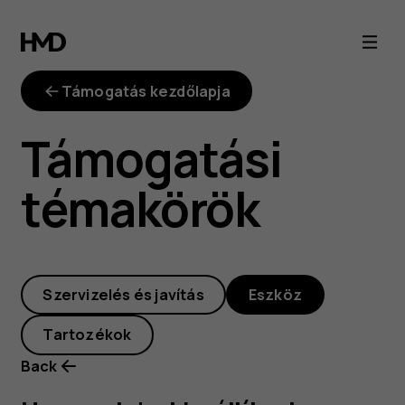
Hogyan
lehet
Támogatás kezdőlapja
beállítani
Támogatási
a
témakörök
telefonon
megjelenő
Szervizelés és javítás
Eszköz
szöveg
Tartozékok
betűméretét?
Back