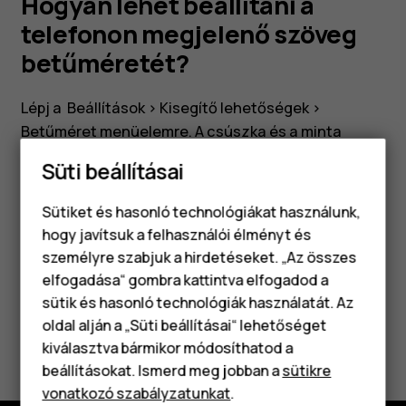
Hogyan lehet beállítani a
telefonon megjelenő szöveg
betűméretét?
Lépj a
Beállítások
>
Kisegítő lehetőségek
>
Betűméret
menüelemre. A csúszka és a minta
szöveg segítségével válaszd ki a kívánt
Süti beállításai
betűméretet.
Sütiket és hasonló technológiákat használunk,
hogy javítsuk a felhasználói élményt és
személyre szabjuk a hirdetéseket. „Az összes
elfogadása“ gombra kattintva elfogadod a
Okostelefonok
Hasznosnak találtad?
sütik és hasonló technológiák használatát. Az
Klasszikus telefonok
oldal alján a „Süti beállításai“ lehetőséget
Igen
Nem
kiválasztva bármikor módosíthatod a
Tartozékok
beállításokat. Ismerd meg jobban a
sütikre
vonatkozó szabályzatunkat
.