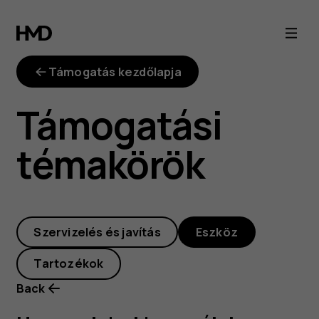
Hogyan
lehet
Támogatás kezdőlapja
használni
Támogatási
a
témakörök
"Telefon
megkeresése"
Szervizelés és javítás
Eszköz
funkciót?
Tartozékok
Back