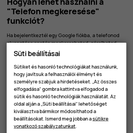
Hogyan lehet használni a
"Telefon megkeresése"
funkciót?
Ha bejelentkeztél egy Google fiókba, a telefonod
elvesztése esetén megkeresheted, zárolhatod
vagy törölheted a készüléket. Az Eszköz
Süti beállításai
megkeresése funkció alapértelmezésben be van
kapcsolva a Google fiókhoz társított telefonokon.
Sütiket és hasonló technológiákat használunk,
hogy javítsuk a felhasználói élményt és
személyre szabjuk a hirdetéseket. „Az összes
elfogadása“ gombra kattintva elfogadod a
Okostelefonok
sütik és hasonló technológiák használatát. Az
Klasszikus telefonok
oldal alján a „Süti beállításai“ lehetőséget
Hasznosnak találtad?
kiválasztva bármikor módosíthatod a
Tartozékok
beállításokat. Ismerd meg jobban a
sütikre
Igen
Nem
vonatkozó szabályzatunkat
.
Táblagépek