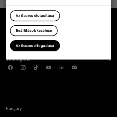
Az összes elutasítása
Fedezd fel
Beállítások kezelése
Rólunk
Az összes elfogadása
Planet and people
Támogatás
Facebook
Instagram
Tiktok
Youtube
Linkedin
Discord
Hungary