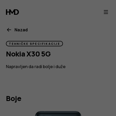
Nokia
X30
5G
Nazad
je
TEHNIČKE SPECIFIKACIJE
Nokia X30 5G
održiv
Napravljen da radi bolje i duže
pametni
telefon
Boje
koji