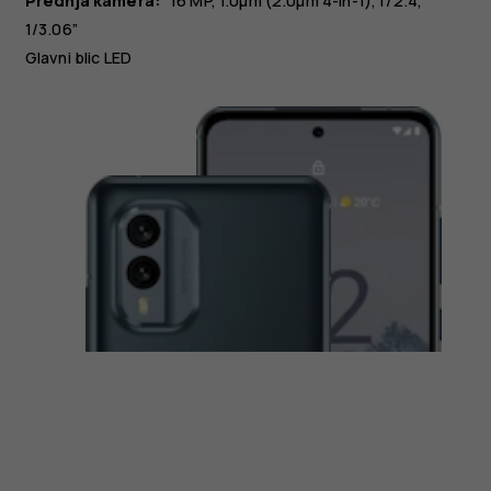
Prednja kamera:
16 MP
1.0µm (2.0µm 4-in-1), f/2.4,
1/3.06”
Glavni blic LED