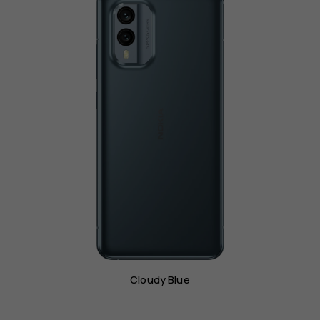
poseduje
funkciju
kamere
OIS
Cloudy Blue