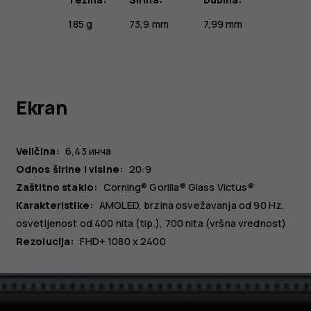
185 g
73,9 mm
7,99 mm
Ekran
Veličina:
6,43 инча
Odnos širine i visine:
20:9
Zaštitno staklo:
Corning® Gorilla® Glass Victus®
Karakteristike:
AMOLED, brzina osvežavanja od 90 Hz,
osvetljenost od 400 nita (tip.), 700 nita (vršna vrednost)
Rezolucija:
FHD+ 1080 x 2400