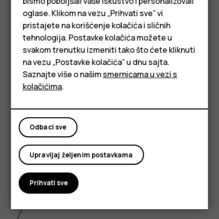
bismo poboljšali vaše iskustvo i personalizovali
6.43 inch
oglase. Klikom na vezu „Prihvati sve” vi
pristajete na korišćenje kolačića i sličnih
tehnologija. Postavke kolačića možete u
Pametni telefoni
svakom trenutku izmeniti tako što ćete kliknuti
na vezu „Postavke kolačića” u dnu sajta.
Klasični telefoni
Saznajte više o našim
smernicama u vezi s
Tableti
kolačićima
.
Odbaci sve
Upravljaj željenim postavkama
Prihvati sve