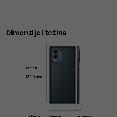
Dimenzije i težina
Visina:
158,9 mm
Težina:
Širina:
Dubina: