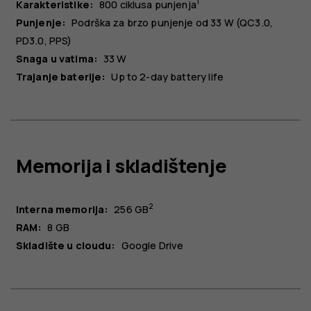
1
Karakteristike:
800 ciklusa punjenja
Punjenje:
Podrška za brzo punjenje od 33 W (QC3.0,
PD3.0, PPS)
Snaga u vatima:
33 W
Trajanje baterije:
Up to 2-day battery life
Memorija i skladištenje
2
Interna memorija:
256 GB
RAM:
8 GB
Skladište u cloudu:
Google Drive