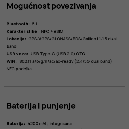
Mogućnost povezivanja
Bluetooth:
5.1
Karakteristike:
NFC + eSIM
Lokacija:
GPS/AGPS/GLONASS/BDS/Galileo L1/L5 dual
band
USB veza:
USB Type-C (USB 2.0) OTG
WiFi:
802.11 a/b/g/n/ac/ax-ready (2.4/5G dual band)
NFC podrška
Baterija i punjenje
Baterija:
4200 mAh
integrisana