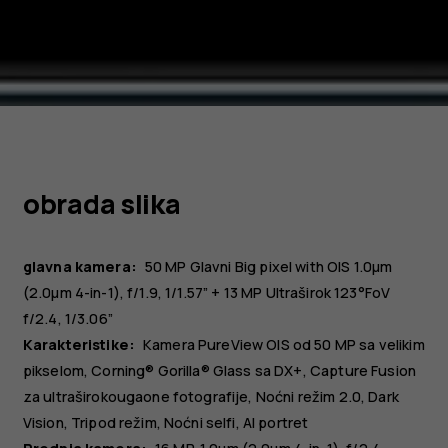
obrada slika
glavna kamera:
50 MP
Glavni
Big pixel with OIS 1.0µm
(2.0µm 4-in-1), f/1.9, 1/1.57”
+ 13 MP
Ultraširok
123°FoV
f/2.4, 1/3.06”
Karakteristike:
Kamera PureView OIS od 50 MP sa velikim
pikselom, Corning® Gorilla® Glass sa DX+, Capture Fusion
za ultraširokougaone fotografije, Noćni režim 2.0, Dark
Vision, Tripod režim, Noćni selfi, AI portret