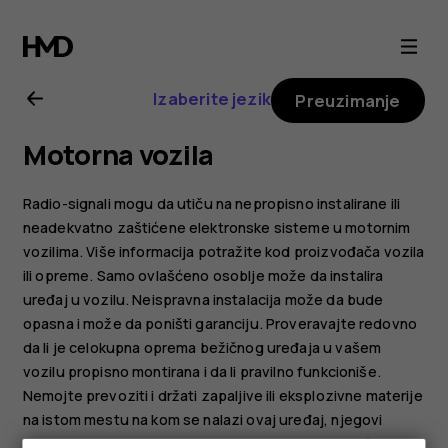
Uputstvo
za
Izaberite jezik
Preuzimanje
korisnike
Motorna vozila
telefona
Radio-signali mogu da utiču na nepropisno instalirane ili
Nokia
neadekvatno zaštićene elektronske sisteme u motornim
vozilima. Više informacija potražite kod proizvođača vozila
ili opreme. Samo ovlašćeno osoblje može da instalira
G11
uređaj u vozilu. Neispravna instalacija može da bude
opasna i može da poništi garanciju. Proveravajte redovno
da li je celokupna oprema bežičnog uređaja u vašem
vozilu propisno montirana i da li pravilno funkcioniše.
Nemojte prevoziti i držati zapaljive ili eksplozivne materije
na istom mestu na kom se nalazi ovaj uređaj, njegovi
delovi i dodatna oprema. Ne postavljajte svoj uređaj ili