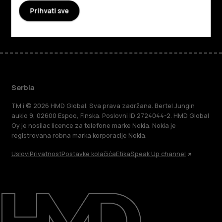
Prihvati sve
Facebook
Instagram
Tiktok
Youtube
Linkedin
Discord
Serbia
TM i © 2026 HMD Global. Sva prava zadržana. Bertel Jungin
aukio 9, 02600 Espoo, Finska. Poslovni ID 2724044-2. HMD Global
Oy je nosilac licence za telefone marke Nokia. Nokia je
registrovana robna marka korporacije Nokia.
Uslovi
Privatnost
Postavke kolačića
Etika
Speak Up channel
O kompaniji
Podrška