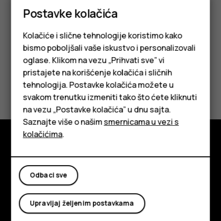
dodatnu opremu u zonu oslobađanja vazdušnog jastuka.
Postavke kolačića
Kolačiće i slične tehnologije koristimo kako
bismo poboljšali vaše iskustvo i personalizovali
oglase. Klikom na vezu „Prihvati sve” vi
pristajete na korišćenje kolačića i sličnih
Da li vam je ovo bilo korisno?
tehnologija. Postavke kolačića možete u
Pametni telefoni
svakom trenutku izmeniti tako što ćete kliknuti
Da
Ne
na vezu „Postavke kolačića” u dnu sajta.
Klasični telefoni
Saznajte više o našim
smernicama u vezi s
Tableti
kolačićima
.
Istražite
O kompaniji
Odbaci sve
Planet and people
Upravljaj željenim postavkama
Podrška