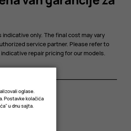
 indicative only. The final cost may vary
authorized service partner. Please refer to
 indicative repair pricing for our models.
alizovali oglase.
ja. Postavke kolačića
ća” u dnu sajta.