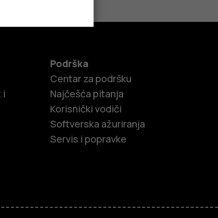
Podrška
Centar za podršku
 i
Najčešća pitanja
Korisnički vodiči
Softverska ažuriranja
Servis i popravke