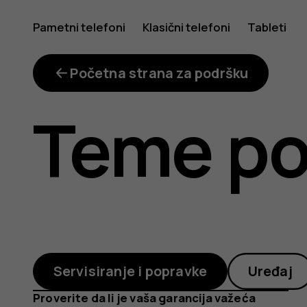
out-
Pametni telefoni
Klasični telefoni
Tableti
of-
Početna strana za podršku
Teme po
warranty
repair-
Servisiranje i popravke
Uređaj
Proverite da li je vaša garancija važeća