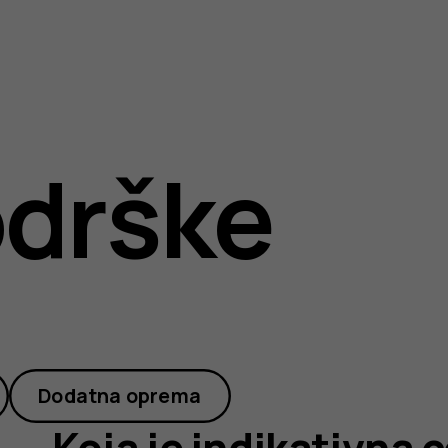
drške
-
Dodatna oprema
Koja je indikativna 