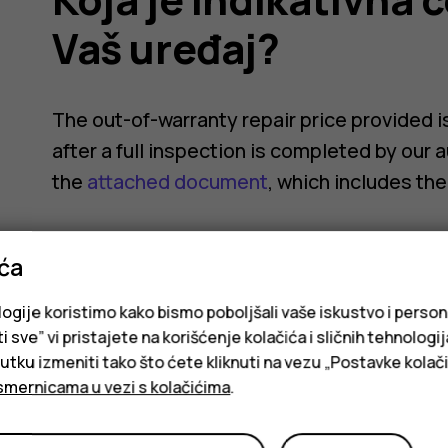
Vaš uređaj?
The out-of-warranty repair price provided is
after a full inspection is completed by our 
the
attached document
, which includes the
ića
logije koristimo kako bismo poboljšali vaše iskustvo i person
i sve” vi pristajete na korišćenje kolačića i sličnih tehnologi
Da li vam je ovo bilo korisno?
ku izmeniti tako što ćete kliknuti na vezu „Postavke kolači
smernicama u vezi s kolačićima
.
Da
Ne