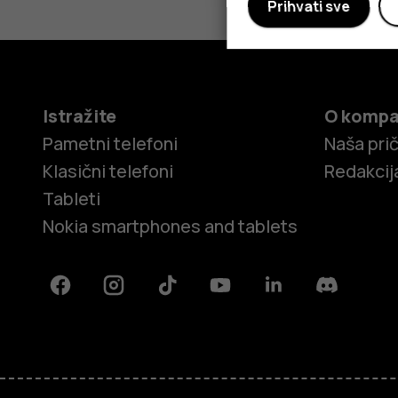
Prihvati sve
Istražite
O kompa
Pametni telefoni
Naša pri
Klasični telefoni
Redakcij
Tableti
Nokia smartphones and tablets
Facebook
Instagram
Tiktok
Youtube
Linkedin
Discord