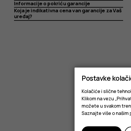
price
Informacije o pokriću garancije
Koja je indikativna cena van garancije za Vaš
uređaj?
Postavke kolač
Kolačiće i slične tehno
Klikom na vezu „Prihvat
možete u svakom trenut
Saznajte više o našim