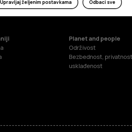
Upravljaj željenim postavkama
Odbaci sve
niji
Planet and people
ča
Održivost
a
Bezbednost, privatnost
usklađenost