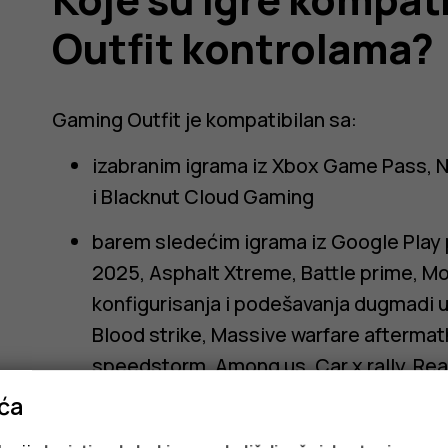
Outfit kontrolama?
Gaming Outfit je kompatibilan sa:
izabranim igrama iz Xbox Game Pass, N
i Blacknut Cloud Gaming
barem sledećim igrama iz Google Play 
2025, Asphalt Xtreme, Battle prime, M
konfigurisanja i podešavanja dugmadi u 
ma?
Blood strike, Massive warfare aftermath
speedstorm, Among us, Car x rally, Rea
Hello neighbor, Diablo immortal, Sky, 
ića
League 2025, Torchlight infinite, Nexo