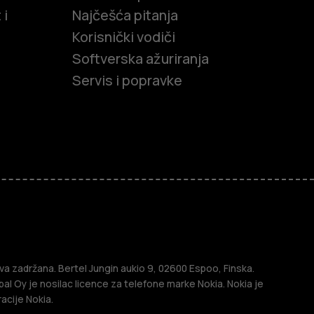
 i
Najčešća pitanja
Korisnički vodiči
Softverska ažuriranja
Servis i popravke
efoni
efoni
a zadržana. Bertel Jungin aukio 9, 02600 Espoo, Finska.
l Oy je nosilac licence za telefone marke Nokia. Nokia je
acije Nokia.