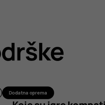
drške
ilne
Dodatna oprema
Koje su igre kompat