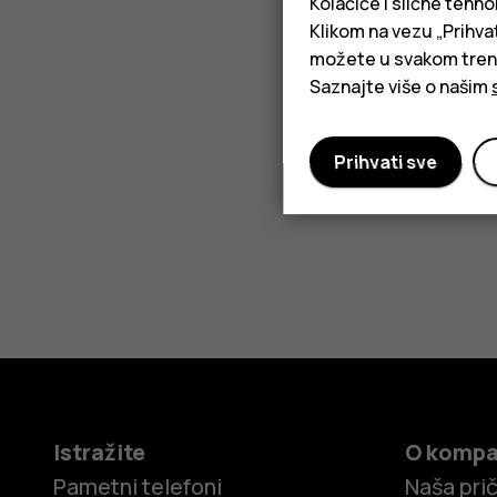
Kolačiće i slične tehno
Klikom na vezu „Prihvat
možete u svakom trenut
Saznajte više o našim
Prihvati sve
Istražite
O kompa
Pametni telefoni
Naša pri