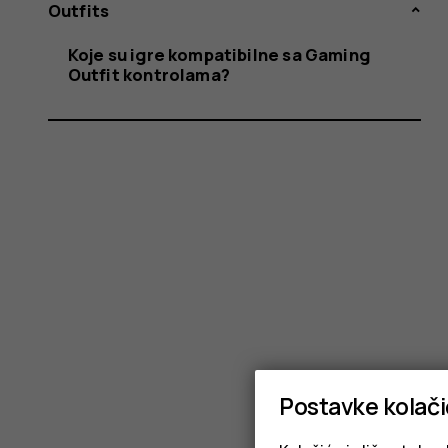
sa
Outfits
Koje su igre kompatibilne sa Gaming
Outfit kontrolama?
Gaming
Outfit
kontrola
Postavke kolač