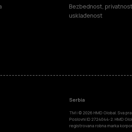
a
Bezbednost, privatnost
usklađenost
Pametni tel
Serbia
Klasični tel
TM i © 2026 HMD Global. Sva prav
Poslovni ID 2724044-2. HMD Globa
registrovana robna marka korpor