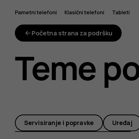
Koje
Pametni telefoni
Klasični telefoni
Tableti
su
Početna strana za podršku
Teme po
igre
kompatib
Servisiranje i popravke
Uređaj