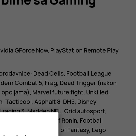
vidia GForce Now, PlayStation Remote Play
prodavnice: Dead Cells, Football League
odern Combat 5, Frag, Dead Trigger (nakon
opcijama), Marvel future fight, Unkilled,
, Tacticool, Asphalt 8, DH5, Disney
l racing 3, Madden NFL, Grid autosport,
Lego Ninjago Shadow of Ronin, Football
mon Extinction, Tower of Fantasy, Lego