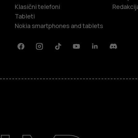
Klasični telefoni
Redakcij
Tableti
Nokia smartphones and tablets
Facebook
Instagram
Tiktok
Youtube
Linkedin
Discord
O kompaniji