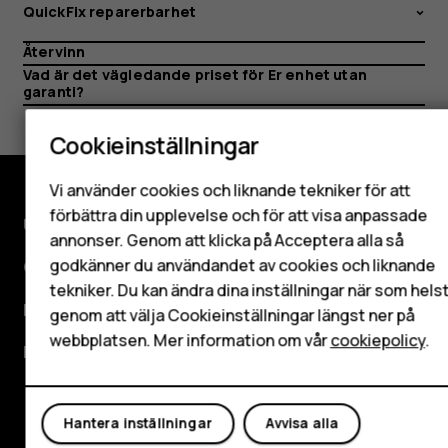
QuickFix reparerbarhet
Återvinn
Smartphones
Vad är det vägledande priset för Er enhet utan
garanti?
Mobiltelefoner
Cookieinställningar
Tillbehör
Vi använder cookies och liknande tekniker för att
HMD Terra M
förbättra din upplevelse och för att visa anpassade
Utforska
annonser. Genom att klicka på Acceptera alla så
Surfplattor
godkänner du användandet av cookies och liknande
Om
tekniker. Du kan ändra dina inställningar när som hels
Mitt konto
Planet and people
genom att välja Cookieinställningar längst ner på
webbplatsen. Mer information om vår
cookiepolicy
.
Kundservice
Facebook
Instagram
Tiktok
Youtube
Linkedin
Discord
Hantera inställningar
Avvisa alla