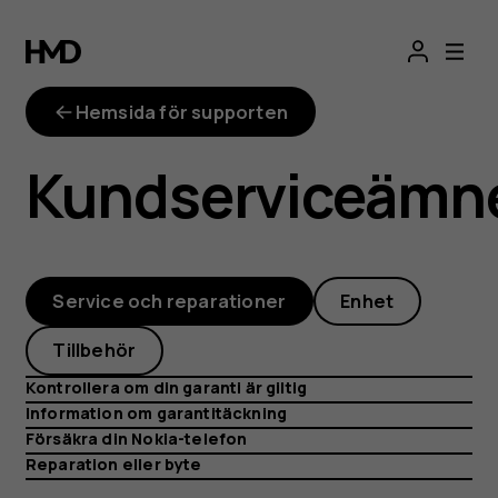
imei-
checker
Hemsida för supporten
Kundserviceämn
Service och reparationer
Enhet
Tillbehör
Kontrollera om din garanti är giltig
Information om garantitäckning
Försäkra din Nokia-telefon
Reparation eller byte