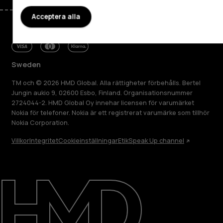
Acceptera alla
Sweden
TM och © 2026 HMD Global. Alla rättigheter förbehålls. Bertel
Jungin aukio 9, 02600 Esbo, Finland. Organisationsnummer
2724044-2. HMD Global Oy innehar licensen för varumärket
Nokia för telefoner. Nokia är ett registrerat varumärke som tillhör
Nokia Corporation.
Villkor
Integritet
Cookieinställningar
Etik
Speak Up channel
Om
Reparera, återanvända, återvinna
Hållbarhet
Kundservice