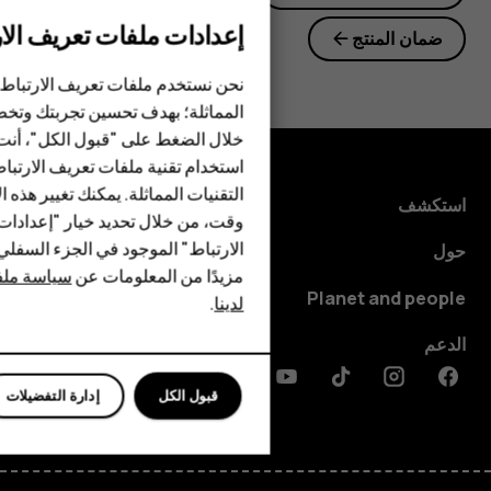
إعدادات ملفات تعريف الار
ضمان المنتج
الهواتف الذكية
نحن نستخدم ملفات تعريف الارتباط 
الهواتف المميزة
المماثلة؛ بهدف تحسين تجربتك وتخص
خلال الضغط على "قبول الكل"، أنت
الأكسسوارات
استخدام تقنية ملفات تعريف الارتبا
HMD Terra M
التقنيات المماثلة. يمكنك تغيير هذه 
استكشف
وقت، من خلال تحديد خيار "إعدادا
HMD DUB
الارتباط" الموجود في الجزء السفل
حول
مزيدًا من المعلومات عن
سياسة ملفا
HMD Watch
Planet and people
لدينا
.
للأعمال
الدعم
Discord
Linkedin
Youtube
Tiktok
Instagram
Facebook
قبول الكل
إدارة التفضيلات