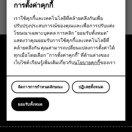
การตั้งค่าคุกกี้
Product warranty
เราใช้คุกกี้และเทคโนโลยีที่คล้ายคลึงกันเพื่อ
ปรับปรุงประสบการณ์ของคุณและเพื่อการปรับแต่ง
สมาร์ทโฟน
โฆษณาเฉพาะบุคคล การคลิก "ยอมรับทั้งหมด"
ฟีเจอร์โฟน
แสดงว่าคุณยอมรับการใช้คุกกี้และเทคโนโลยีที่
คล้ายคลึงกัน คุณสามารถเปลี่ยนแปลงการตั้งค่าได้
อุปกรณ์เสริม
ทุกเมื่อโดยเลือก "การตั้งค่าคุกกี้" ที่ด้านล่างของ
สำรวจ
เว็บไซต์ เรียนรู้เพิ่มเติมเกี่ยวกับ
นโยบายคุกกี้
ของเรา
แท็บเล็ต
เกี่ยวกับ
Planet and people
จัดการการกำหนดลักษณะ
ปฏิเสธทั้งหมด
การสนับสนุน
Facebook
Instagram
Tiktok
Youtube
Linkedin
Discord
ยอมรับทั้งหมด