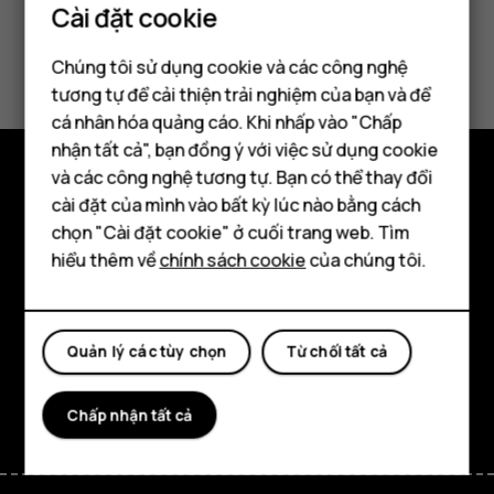
Cài đặt cookie
Bảo hành sản phẩm
Chúng tôi sử dụng cookie và các công nghệ
tương tự để cải thiện trải nghiệm của bạn và để
cá nhân hóa quảng cáo. Khi nhấp vào "Chấp
Điện thoại thông minh
nhận tất cả", bạn đồng ý với việc sử dụng cookie
Điện thoại phổ thông
và các công nghệ tương tự. Bạn có thể thay đổi
cài đặt của mình vào bất kỳ lúc nào bằng cách
Khám phá
Máy tính bảng
chọn "Cài đặt cookie" ở cuối trang web. Tìm
Giới thiệu
hiểu thêm về
chính sách cookie
của chúng tôi.
Planet and people
Hỗ trợ
Quản lý các tùy chọn
Từ chối tất cả
Facebook
Instagram
Tiktok
Youtube
Linkedin
Discord
Chấp nhận tất cả