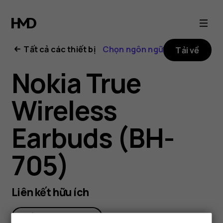
Nokia
True
Tất cả các thiết bị
Chọn ngôn ngữ
Tải về
Wireless
Nokia True
Earbuds
Wireless
user
Earbuds (BH-
guide
705)
Liên kết hữu ích
Tất cả phụ kiện