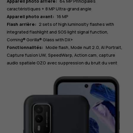
Appareil photo arrière:
64 MP
Principales
caractéristiques
+ 8 MP
Ultra-grand angle
Appareil photo avant:
16 MP
Flash arrière:
2 sets of high luminosity flashes with
integrated flashlight and SOS light signal function,
Corning® Gorilla® Glass with DX+
Fonctionnalités:
Mode flash, Mode nuit 2.0, AI Portrait,
Capture fusion UW, SpeedWarp, Action cam, capture
audio spatiale OZO avec suppression du bruit du vent