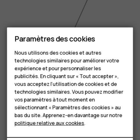
Smartphones
6.49 inch
Paramètres des cookies
Téléphones classiques
Nous utilisons des cookies et autres
technologies similaires pour améliorer votre
Accessoires
expérience et pour personnaliser les
HMD Terra M
publicités. En cliquant sur « Tout accepter »,
vous acceptez l’utilisation de cookies et de
Pour les entreprises
technologies similaires. Vous pouvez modifier
vos paramètres à tout moment en
Tablettes
sélectionnant « Paramètres des cookies » au
Boutique
bas du site. Apprenez-en davantage sur notre
politique relative aux cookies
.
Mon compte