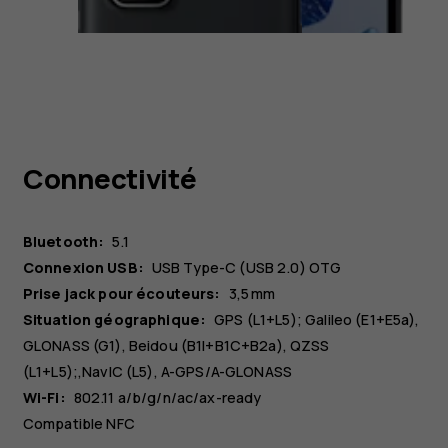
Connectivité
Bluetooth:
5.1
Connexion USB:
USB Type-C (USB 2.0) OTG
Prise jack pour écouteurs:
3,5 mm
Situation géographique:
GPS (L1+L5); Galileo (E1+E5a),
GLONASS (G1), Beidou (B1I+B1C+B2a), QZSS
(L1+L5);,NavIC (L5), A-GPS/A-GLONASS
Wi-Fi:
802.11 a/b/g/n/ac/ax-ready
Compatible NFC