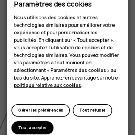
Smartphones
Paramètres des cookies
Téléphones classiques
Nous utilisons des cookies et autres
technologies similaires pour améliorer votre
Accessoires
expérience et pour personnaliser les
HMD Terra M
publicités. En cliquant sur « Tout accepter »,
vous acceptez l’utilisation de cookies et de
Pour les entreprises
technologies similaires. Vous pouvez modifier
vos paramètres à tout moment en
Tablettes
sélectionnant « Paramètres des cookies » au
Boutique
bas du site. Apprenez-en davantage sur notre
politique relative aux cookies
.
Mon compte
Gérer les préférences
Tout refuser
Tout accepter