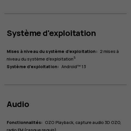
Système d'exploitation
Mises à niveau du système d'exploitation:
2 mises à
5
niveau du système d'exploitation
Système d'exploitation:
Android™ 13
À propos
Blog
Réparer, réutiliser, recycler
Audio
Responsable
Assistance
France
Fonctionnalités:
OZO Playback, capture audio 3D OZO,
radio FM (casque requis)