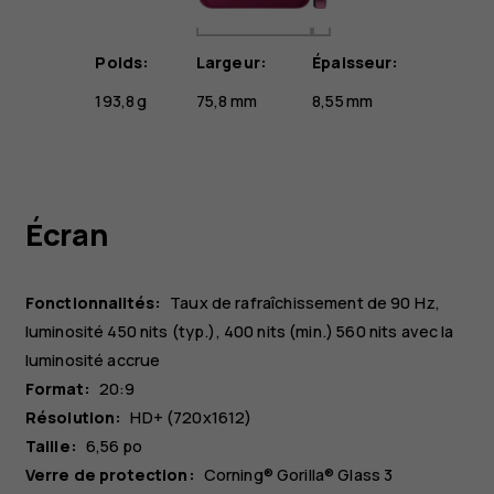
Poids:
Largeur:
Épaisseur:
193,8 g
75,8 mm
8,55 mm
Écran
Fonctionnalités:
Taux de rafraîchissement de 90 Hz,
luminosité 450 nits (typ.), 400 nits (min.) 560 nits avec la
luminosité accrue
Format:
20:9
Résolution:
HD+ (720x1612)
Taille:
6,56 po
Verre de protection:
Corning® Gorilla® Glass 3