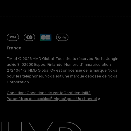
France
TM et © 2026 HMD Global. Tous droits réservés. Bertel Jungin
aukio 9, 02600 Espoo, Finlande. Numéro d'immatriculation
2724044-2. HMD Global Oy est un licensié de la marque Nokia
pour les téléphones. Nokia est une marque déposée de Nokia
Corporation.
Conditions
Conditions de vente
Confidentialité
À propos
Paramètres des cookies
Éthique
Speak Up channel
Blog
Réparer, réutiliser, recycler
Responsable
Assistance