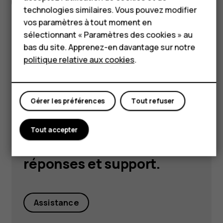
Spécifications complètes
Tablettes
technologies similaires. Vous pouvez modifier
vos paramètres à tout moment en
Boutique
sélectionnant « Paramètres des cookies » au
bas du site. Apprenez-en davantage sur notre
Mon compte
politique relative aux cookies
.
Got questions?
Gérer les préférences
Tout refuser
Visitez notre centre
Tout accepter
d'assistance pour
des
réponses et support.
Assistance