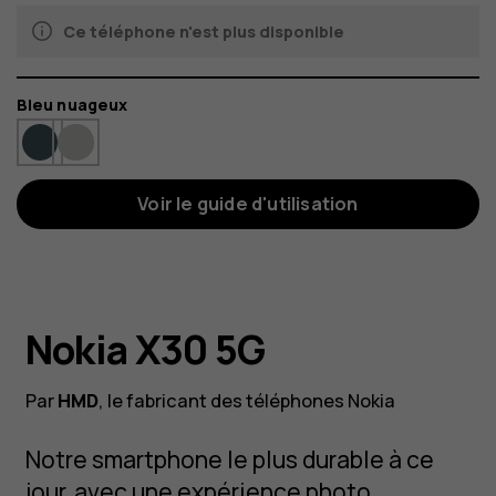
Ce téléphone n'est plus disponible
Couleur
Bleu nuageux
Voir le guide d'utilisation
Nokia X30 5G
Par
HMD
, le fabricant des téléphones Nokia
Notre smartphone le plus durable à ce
jour, avec une expérience photo