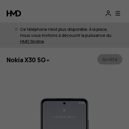
Smartphone
Nokia X30 5G
Ce téléphone n’est plus disponible. À la place,
durable
nous vous invitons à découvrir la puissance du
HMD Skyline
.
avec
Nokia X30 5G
Arrêté
appareil
photo
OIS