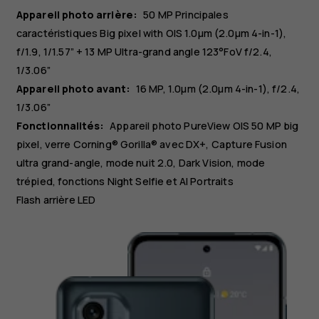
Appareil photo arrière:
50 MP
Principales
caractéristiques
Big pixel with OIS 1.0µm (2.0µm 4-in-1),
f/1.9, 1/1.57”
+ 13 MP
Ultra-grand angle
123°FoV f/2.4,
1/3.06”
Appareil photo avant:
16 MP
1.0µm (2.0µm 4-in-1), f/2.4,
1/3.06”
Fonctionnalités:
Appareil photo PureView OIS 50 MP big
pixel, verre Corning® Gorilla® avec DX+, Capture Fusion
ultra grand-angle, mode nuit 2.0, Dark Vision, mode
trépied, fonctions Night Selfie et AI Portraits
Flash arrière LED