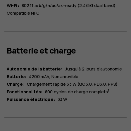
Wi-Fi:
802.11 a/b/g/n/ac/ax-ready (2.4/5G dual band)
Compatible NFC
Batterie et charge
Autonomie de la batterie:
Jusqu’à 2 jours d’autonomie
Batterie:
4200 mAh
Non amovible
Charge:
Chargement rapide 33 W (QC3.0, PD3.0, PPS)
1
Fonctionnalités:
800 cycles de charge complets
Puissance électrique:
33 W