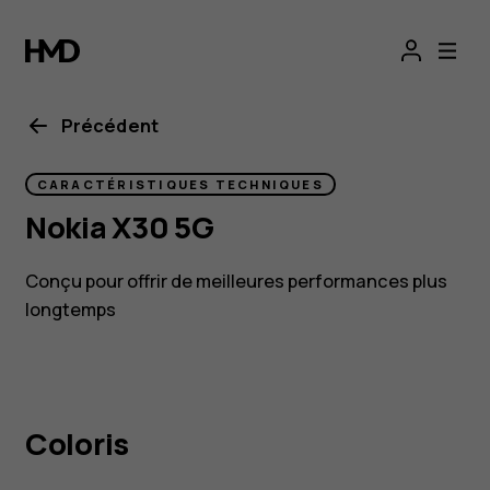
Smartphone
Nokia X30 5G
durable
Précédent
avec
CARACTÉRISTIQUES TECHNIQUES
Nokia X30 5G
appareil
Conçu pour offrir de meilleures performances plus
photo
longtemps
OIS
Coloris