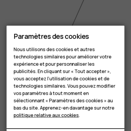
Smartphones
Paramètres des cookies
6.43 inch
Téléphones classiques
Nous utilisons des cookies et autres
technologies similaires pour améliorer votre
Accessoires
expérience et pour personnaliser les
HMD Terra M
publicités. En cliquant sur « Tout accepter »,
vous acceptez l’utilisation de cookies et de
Pour les entreprises
technologies similaires. Vous pouvez modifier
vos paramètres à tout moment en
Tablettes
sélectionnant « Paramètres des cookies » au
Boutique
bas du site. Apprenez-en davantage sur notre
politique relative aux cookies
.
Mon compte