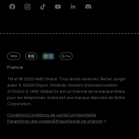
Facebook
Instagram
Tiktok
Youtube
Linkedin
Discord
France
TM et © 2026 HMD Global. Tous droits réservés. Bertel Jungin
aukio 9, 02600 Espoo, Finlande. Numéro d'immatriculation
2724044-2. HMD Global Oy est un licensié de la marque Nokia
pour les téléphones. Nokia est une marque déposée de Nokia
Corporation.
Conditions
Conditions de vente
Confidentialité
Paramètres des cookies
Éthique
Speak Up channel
À propos
Blog