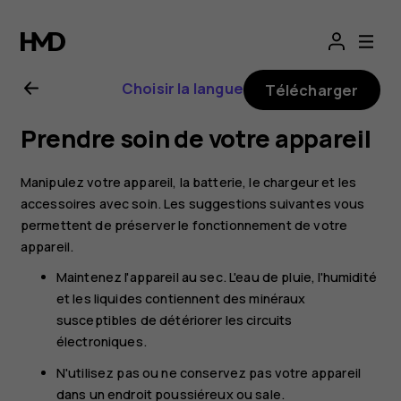
Guide
de
Choisir la langue
Télécharger
l'utilisateur
Prendre soin de votre appareil
Nokia
Manipulez votre appareil, la batterie, le chargeur et les
8.1
accessoires avec soin. Les suggestions suivantes vous
permettent de préserver le fonctionnement de votre
appareil.
Maintenez l'appareil au sec. L'eau de pluie, l'humidité
et les liquides contiennent des minéraux
susceptibles de détériorer les circuits
électroniques.
N'utilisez pas ou ne conservez pas votre appareil
dans un endroit poussiéreux ou sale.