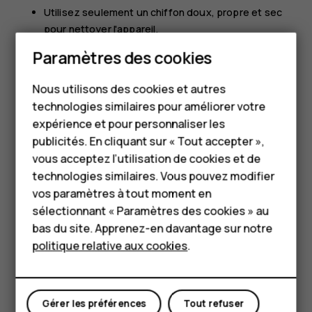
Utilisez seulement un chiffon doux, propre et sec
pour nettoyer l'appareil.
Smartphones
Ne peignez pas l'appareil. La peinture risque
Paramètres des cookies
d'entraver le bon fonctionnement de l'appareil.
Téléphones classiques
Nous utilisons des cookies et autres
Éloignez l'appareil de tout aimant ou champ
technologies similaires pour améliorer votre
Accessoires
magnétique.
expérience et pour personnaliser les
Pour conserver vos données importantes en
HMD Terra M
publicités. En cliquant sur « Tout accepter »,
sécurité, enregistrez-les au moins à deux endroits
vous acceptez l’utilisation de cookies et de
Pour les entreprises
distincts, par exemple sur votre appareil, sur une
technologies similaires. Vous pouvez modifier
carte mémoire ou sur un ordinateur, ou consignez
vos paramètres à tout moment en
Tablettes
les informations importantes.
sélectionnant « Paramètres des cookies » au
Boutique
En cas d'utilisation intensive, l'appareil peut chauffer. Cela
bas du site. Apprenez-en davantage sur notre
est tout à fait normal dans la plupart des cas. Pour éviter
politique relative aux cookies
.
toute surchauffe, l'appareil peut automatiquement
Mon compte
ralentir, fermer des applications, désactiver le chargement
et, si nécessaire, se mettre hors tension. Si l'appareil ne
Gérer les préférences
Tout refuser
fonctionne pas correctement, confiez-le au centre de