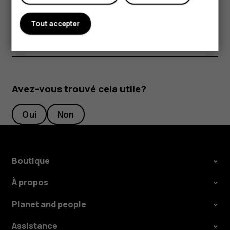
service agréé le plus proche.
Tout accepter
Avez-vous trouvé cela utile?
Oui
Non
Boutique
À propos
Planet and people
Assistance