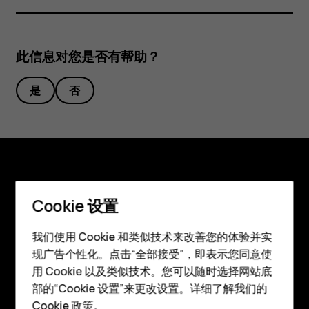
此信息对您是否有帮助？
是
否
探索
Cookie 设置
关于
智能手机
我们使用 Cookie 和类似技术来改善您的体验并实
Planet and people
现广告个性化。点击“全部接受”，即表示您同意使
经典手机
用 Cookie 以及类似技术。您可以随时选择网站底
支持
配件
部的“Cookie 设置”来更改设置。详细了解我们的
Facebook
Instagram
Tiktok
Youtube
Linkedin
Discord
Cookie 政策
。