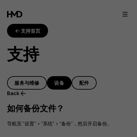
如
何
支持首页
备
支持
份
文
服务与维修
设备
配件
件？
Back
如何备份文件？
导航至 “
设置
” > “
系统
” > “
备份
”，然后开启备份。