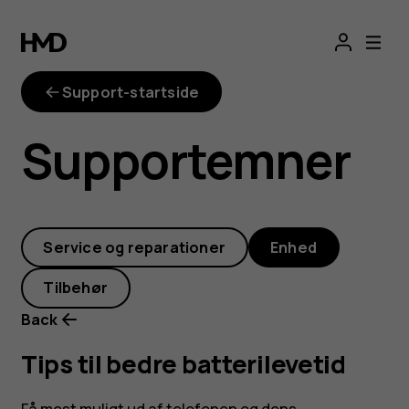
Tips
til
Support-startside
bedre
Supportemner
batterilevetid
Service og reparationer
Enhed
Tilbehør
Back
Tips til bedre batterilevetid