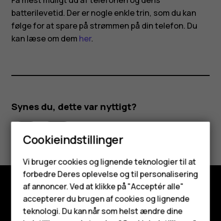
Få mest muligt ud af telefonen og dens
batterilevetid. Der er nogle enkle trin, som du kan
følge for at spare på strømmen på din telefon. Du
kan læse om dem
her
.
Synes du, dette var nyttigt?
Ja
Nej
Cookieindstillinger
Smartphones
Vi bruger cookies og lignende teknologier til at
forbedre Deres oplevelse og til personalisering
Feature-telefoner
af annoncer. Ved at klikke på "Acceptér alle"
Tilbehør
accepterer du brugen af cookies og lignende
Udforsk
teknologi. Du kan når som helst ændre dine
Om