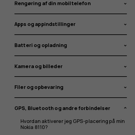
telefon
Rengøring af din mobiltelefon
Apps og appindstillinger
til
Batteri og opladning
en
Kamera og billeder
Filer og opbevaring
pc?
GPS, Bluetooth og andre forbindelser
Hvordan aktiverer jeg GPS-placering på min
Nokia 8110?