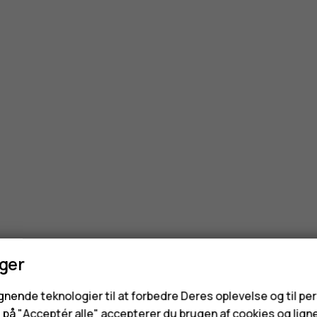
nger
ignende teknologier til at forbedre Deres oplevelse og til pe
e på "Acceptér alle" accepterer du brugen af cookies og lign