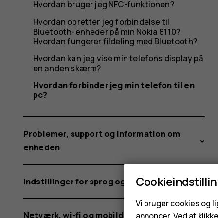
Hvordan bruger jeg NFC-funktionen?
Hvordan opretter jeg forbindelse til
Bluetooth-enheder på min Nokia 8110?
Hvordan fungerer fildeling med Bluetooth?
Hvordan kan jeg vise min telefons display på
en anden skærm?
Hvordan forbinder jeg min telefon til en
pc?
Problemer, support og information om
enheden
Cookieindstilli
Indstillinger for sprog og input
Vi bruger cookies og l
Netværk, wi-fi og mobildata
annoncer. Ved at klikk