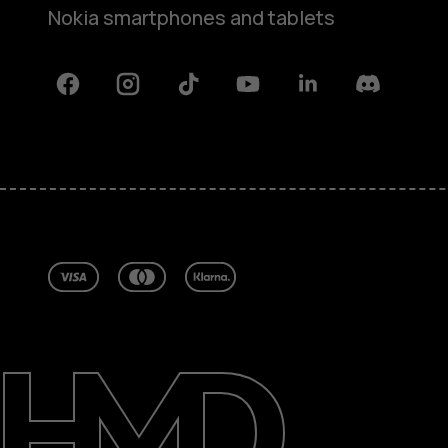
Nokia smartphones and tablets
Facebook
Instagram
Tiktok
Youtube
Linkedin
Discord
Om
Reparer, genbrug, genanvend
Support
Denmark