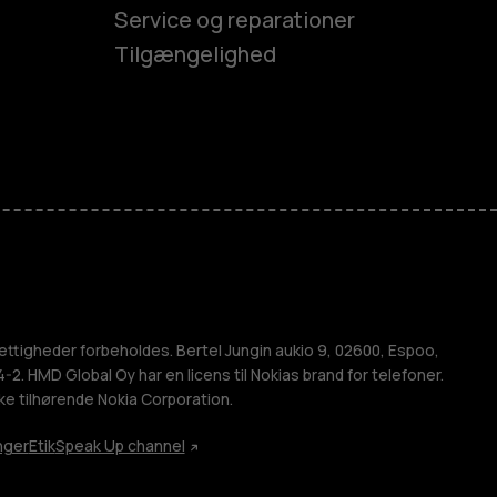
Service og reparationer
Tilgængelighed
es
efoner
M
ettigheder forbeholdes. Bertel Jungin aukio 9, 02600, Espoo,
2. HMD Global Oy har en licens til Nokias brand for telefoner.
ke tilhørende Nokia Corporation.
nger
Etik
Speak Up channel