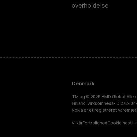
overholdelse
Smartphon
Feature-tel
Tilbehør
Denmark
HMD Terra 
TM og © 2026 HMD Global. Alle r
Finland. Virksomheds-ID 2724044-
Nokia er et registreret varemær
Tablets
Vilkår
Fortrolighed
Cookieindstilli