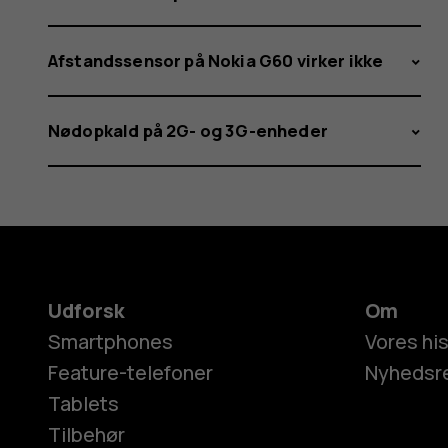
Afstandssensor på Nokia G60 virker ikke
Nødopkald på 2G- og 3G-enheder
Udforsk
Om
Smartphones
Vores his
Feature-telefoner
Nyhedsr
Tablets
Tilbehør