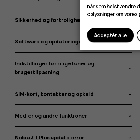
når som helst ændre di
oplysninger om vores
Sikkerhed og fortrolighed
Acceptér alle
Software og opdateringer
Indstillinger for ringetoner og
brugertilpasning
SIM-kort, kontakter og opkald
Medier og andre funktioner
Nokia 3.1 Plus update error