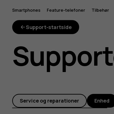
Hvordan
Smartphones
Feature-telefoner
Tilbehør
Min konto
forbinde
Support-startside
Suppor
jeg
min
Service og reparationer
Enhed