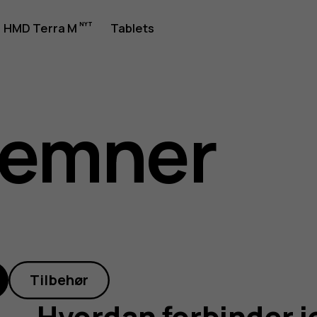
HMD Terra M
Tablets
r
temner
Tilbehør
Hvordan forbinder je