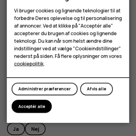
oprindelige
Tryk på lydstyrke op-knappen og strømknappen
Smartphones
Vi bruger cookies og lignende teknologier til at
fabriksindstilling
samtidig i ca. 30 sekunder, eller indtil rodmenuen
forbedre Deres oplevelse og til personalisering
Feature-telefoner
vises. Vælg derefter den handling, du vil udføre, i
af annoncer. Ved at klikke på "Acceptér alle"
rodmenuen, i dette tilfælde "Wipe data/factory
Tilbehør
accepterer du brugen af cookies og lignende
reset".
teknologi. Du kan når som helst ændre dine
HMD Terra M
Alternativt kan du også foretage en total nulstilling
indstillinger ved at vælge "Cookieindstillinger"
nederst på siden. Få flere oplysninger om vores
ved at trykke på Indstillinger > Sikkerhedskopiering
Tablets
cookiepolitik
.
og nulstilling > Nulstil fabriksdata > Nulstil telefon >
Slet alt.
Min konto
Administrer præferencer
Afvis alle
Acceptér alle
Synes du, dette var nyttigt?
Ja
Nej