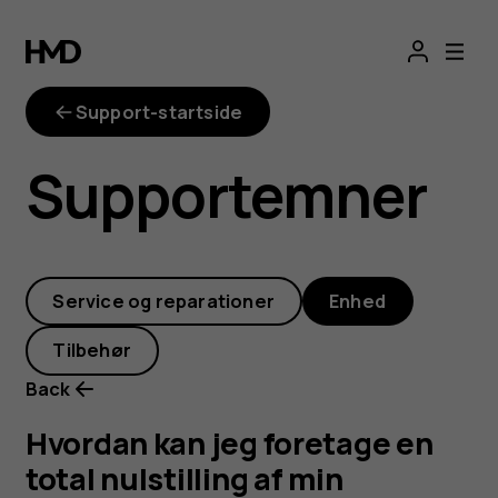
Hvordan
kan
Support-startside
jeg
Supportemner
foretage
en
Service og reparationer
Enhed
total
Tilbehør
nulstilling
Back
af
Hvordan kan jeg foretage en
total nulstilling af min