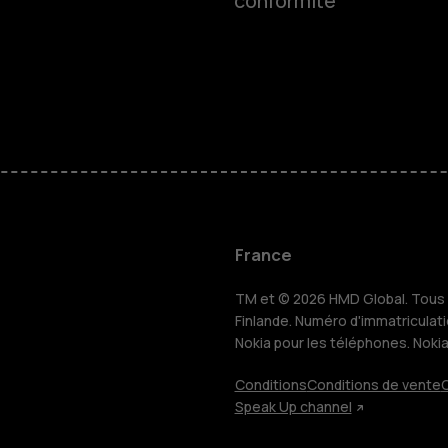
conformité
Téléphones
Accessoire
HMD Terra 
Pour les en
France
TM et © 2026 HMD Global. Tous d
Tablettes
Finlande. Numéro d'immatriculat
Nokia pour les téléphones. Noki
Conditions
Conditions de vente
C
Boutique
Speak Up channel