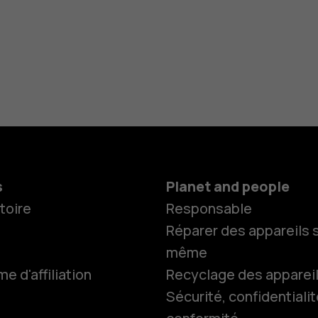
s
Planet and people
toire
Responsable
Réparer des appareils s
même
 d'affiliation
Recyclage des apparei
Smartphon
Sécurité, confidentialit