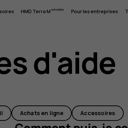
t
soires
HMD Terra M
Pour les entreprises
T
es d'aide
der
il
Achats en ligne
Accessoires
Comment puis-je co