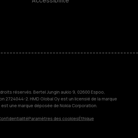
Accessibilité
 classiques
s
M
treprises
roits réservés. Bertel Jungin aukio 9, 02600 Espoo,
ion 2724044-2. HMD Global Oy est un licensié de la marque
a est une marque déposée de Nokia Corporation.
onfidentialité
Paramètres des cookies
Éthique