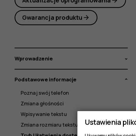
Aktualizacje oprogramowania
Gwarancja produktu
Wprowadzenie
Podstawowe informacje
Poznaj swój telefon
Zmiana głośności
Wpisywanie tekstu
Ustawienia plik
Zmiana rozmiaru tekstu
Tryb Ułatwienia dostępu
Używamy plików cookie