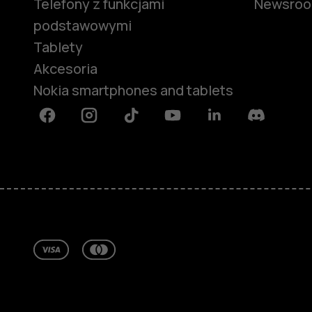
Telefony z funkcjami
Newsro
podstawowymi
Tablety
Akcesoria
Nokia smartphones and tablets
Facebook
Instagram
Tiktok
Youtube
Linkedin
Discord
Informacje
Naprawa i recykling
Zrównoważony rozwój