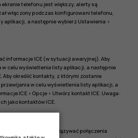
ekranie telefonu jest większy, alerty są
ostał włączony podczas konfigurowani telefonu,
ty aplikacji, a następnie wybierz
Ustawienia
>
 informacje ICE (w sytuacji awaryjnej). Aby
w celu wyświetlenia listy aplikacji, a następnie
E
. Aby określić kontakty, z którymi zostanie
rzewijania w celu wyświetlenia listy aplikacji, a
ormacje ICE
>
Opcje
>
Utwórz kontakt ICE
. Uwaga:
h jako kontaktów ICE.
a kontaktu ICE można nawiązywać połączenia
tkownika, a także w