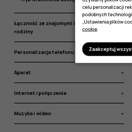
celu personalizacji re
podobnych technologi
„Ustawienia plików coo
Łączność ze znajomymi i członkami
cookie
.
rodziny
Zaakceptuj wszys
Personalizacja telefonu
Aparat
Internet i połączenia
Muzyka i wideo