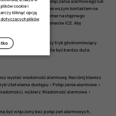
nij dwukrotnie klawisz połączenia alarmowego lub
plików cookie i
on nawiąże połączenie z pierwszym kontaktem na
rczy kliknąć opcję
sekund, telefon wybierze numer następnego
 dotyczących plików
połączenie z każdym z numerów ICE. Aby
.
 odebrane, telefon włączy tryb głośnomówiący.
stko
ż głośność połączenia może być bardzo duża.
esz wysłać wiadomość alarmową. Naciśnij klawisz
ryb Ułatwienia dostępu
>
Połączenie alarmowe
>
wiadomości, wybierz
Wiadomość alarmowa
>
u ma być włączony bez połączeń alarmowych,