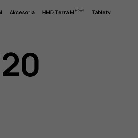
i
Akcesoria
HMD Terra M
Tablety
720
a