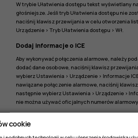
W trybie Ułatwienia dostępu tekst wyświetlany na 
głośniejsze. Jeśli tryb Ułatwienia dostępu nie z
naciśnij klawisz przewijania w celu otworzenia lis
Urządzenie
>
Tryb Ułatwienia dostępu
>
Wł
.
Dodaj informacje o ICE
Aby wykonywać połączenia alarmowe, należy podać
dodać dane osobowe, naciśnij klawisz przewijania 
wybierz
Ustawienia
>
Urządzenie
>
Informacje IC
nawiązane połączenie alarmowe, naciśnij klawisz p
następnie wybierz
Ustawienia
>
Urządzenie
>
Inf
nie można używać oficjalnych numerów alarmowyc
Nawiązywanie połączenia SOS
ów cookie
Po włączeniu trybu Ułatwienia dostępu i dodani
 i podobnych technologii w celu ulepszenia środowiska uży