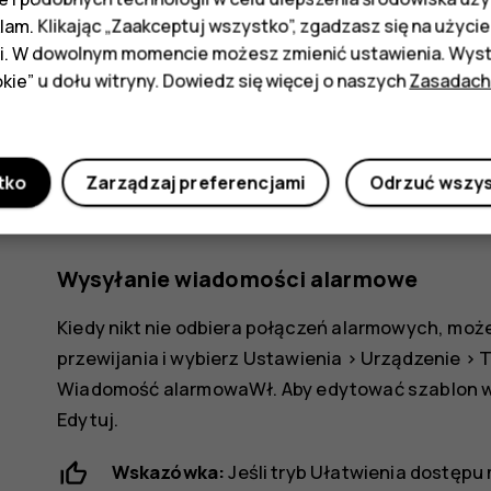
alarmowe. Aby nawiązać połączenie, szybko naciś
klam. Klikając „Zaakceptuj wszystko”, zgadzasz się na użycie 
naciśnij go i przytrzymaj przez 3 sekundy. Telef
i. W dowolnym momencie możesz zmienić ustawienia. Wysta
liście ICE. Jeśli kontakt nie odpowie w ciągu 25 
kie” u dołu witryny. Dowiedz się więcej o naszych
Zasadach
kontaktu. Urządzenie 10 razy spróbuje nawiązać 
zatrzymać wybieranie, naciśnij klawisz kończenia
Uwaga
: Gdy połączenie alarmowe zostanie
tko
Zarządzaj preferencjami
Odrzuć wszy
Nie trzymaj telefonu blisko ucha, poniewa
Wysyłanie wiadomości alarmowe
Kiedy nikt nie odbiera połączeń alarmowych, moż
przewijania i wybierz
Ustawienia
>
Urządzenie
>
T
Wiadomość alarmowa
Wł
. Aby edytować szablon 
Edytuj
.
Wskazówka:
Jeśli tryb Ułatwienia dostęp