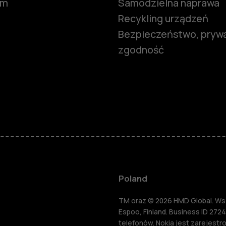
om
Samodzielna naprawa
Recykling urządzeń
Bezpieczeństwo, prywa
zgodność
Smartfony
Telefony z 
podstawow
Akcesoria
Poland
HMD Terra 
TM oraz © 2026 HMD Global. Wsze
Espoo, Finland. Business ID 2724
telefonów. Nokia jest zarejest