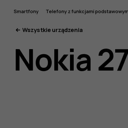
Nokia
Smartfony
Telefony z funkcjami podstawowym
Moje konto
Wszystkie urządzenia
2720
Nokia 2
—
instrukcj