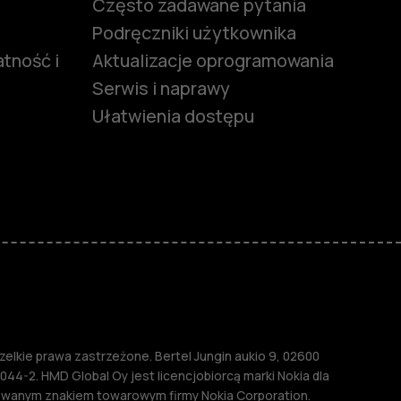
Często zadawane pytania
Podręczniki użytkownika
tność i
Aktualizacje oprogramowania
Serwis i naprawy
Ułatwienia dostępu
funkcjami
ymi
M
lkie prawa zastrzeżone. Bertel Jungin aukio 9, 02600
044-2. HMD Global Oy jest licencjobiorcą marki Nokia dla
rowanym znakiem towarowym firmy Nokia Corporation.