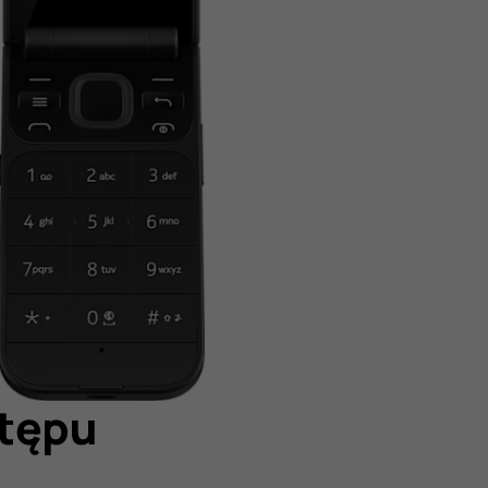
stępu