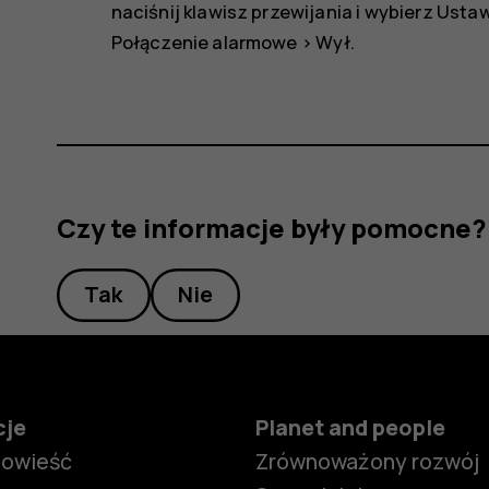
naciśnij klawisz przewijania i wybierz
Ustaw
Połączenie alarmowe
>
Wył
.
Czy te informacje były pomocne?
Tak
Nie
cje
Planet and people
powieść
Zrównoważony rozwój