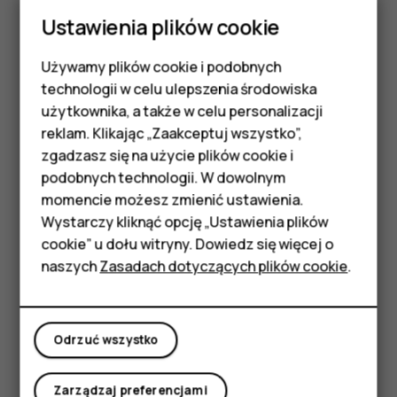
tylko miękkiej, czystej i suchej szmatki.
Ustawienia plików cookie
Nie maluj urządzenia. Farba może uniemożliwić
Używamy plików cookie i podobnych
prawidłowe działanie.
Smartfony
technologii w celu ulepszenia środowiska
Trzymaj urządzenie z dala od magnesów i innych
Telefony z funkcjami
użytkownika, a także w celu personalizacji
źródeł pola magnetycznego.
reklam. Klikając „Zaakceptuj wszystko”,
podstawowymi
Aby zabezpieczyć ważne dane, przechowuj je w co
zgadzasz się na użycie plików cookie i
najmniej dwóch osobnych miejscach, takich jak
podobnych technologii. W dowolnym
Akcesoria
urządzenie, karta pamięci lub komputer, albo je
momencie możesz zmienić ustawienia.
zapisuj.
HMD Terra M
Wystarczy kliknąć opcję „Ustawienia plików
cookie” u dołu witryny. Dowiedz się więcej o
W wyniku dłuższego działania urządzenie może się
Tablety
naszych
Zasadach dotyczących plików cookie
.
nagrzewać. W większości sytuacji jest to normalny objaw.
Aby uniknąć przegrzania, urządzenie może
automatycznie zwolnić, zamknąć aplikacje, zatrzymać
Moje konto
ładowanie, a nawet wyłączyć się. Jeśli urządzenie nie
Odrzuć wszystko
działa prawidłowo, oddaj je do naprawy w najbliższym
autoryzowanym serwisie.
Zarządzaj preferencjami