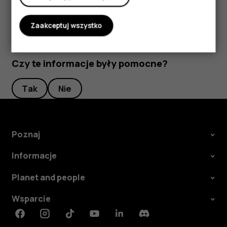
Zaakceptuj wszystko
Czy te informacje były pomocne?
Tak
Nie
Poznaj
Informacje
Planet and people
Wsparcie
Facebook
Instagram
Tiktok
Youtube
Linkedin
Discord