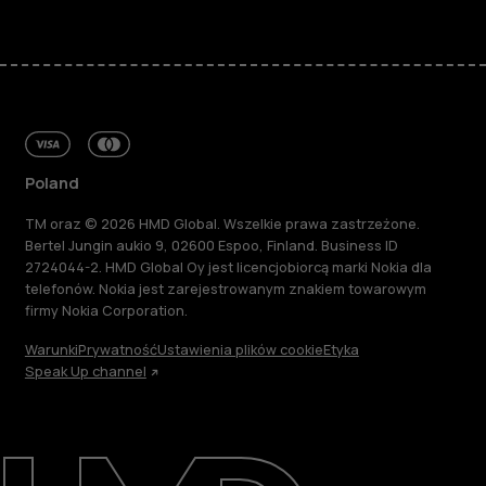
Poland
TM oraz © 2026 HMD Global. Wszelkie prawa zastrzeżone.
Bertel Jungin aukio 9, 02600 Espoo, Finland. Business ID
2724044-2. HMD Global Oy jest licencjobiorcą marki Nokia dla
telefonów. Nokia jest zarejestrowanym znakiem towarowym
firmy Nokia Corporation.
Warunki
Prywatność
Ustawienia plików cookie
Etyka
Speak Up channel
Informacje
Naprawa i recykling