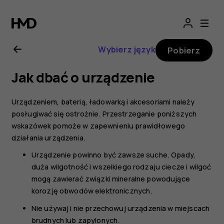
Nokia
2720
Wybierz język
Pobierz
—
Jak dbać o urządzenie
instrukcja
Urządzeniem, baterią, ładowarką i akcesoriami należy
obsługi
posługiwać się ostrożnie. Przestrzeganie poniższych
wskazówek pomoże w zapewnieniu prawidłowego
działania urządzenia.
Urządzenie powinno być zawsze suche. Opady,
duża wilgotność i wszelkiego rodzaju ciecze i wilgoć
mogą zawierać związki mineralne powodujące
korozję obwodów elektronicznych.
Nie używaj i nie przechowuj urządzenia w miejscach
brudnych lub zapylonych.