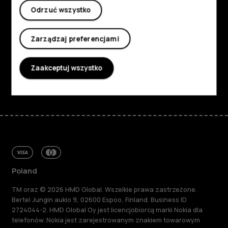
Odrzuć wszystko
Informacje
Planet and people
Zarządzaj preferencjami
Wsparcie
Zaakceptuj wszystko
Facebook
Instagram
Tiktok
Youtube
Linkedin
Discord
Poland
TM oraz © 2026 HMD Global. Wszelkie prawa zastrzeżone.
Bertel Jungin aukio 9, 02600 Espoo, Finland. Business ID
2724044-2. HMD Global Oy jest licencjobiorcą marki Nokia dla
telefonów. Nokia jest zarejestrowanym znakiem towarowym