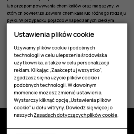
lub przepompowywania chemikaliów oraz magazyny, w
których powietrze zawiera chemikalia lub różnego rodzaju
pyłki. W przypadku pojazdów napędzanych ciekłym
gazem (takim jak propan lub butan) skontaktuj się z ich
Ustawienia plików cookie
producentami, aby uzyskać informacje, czy to urządzenie
może być bezpiecznie używane w ich pobliżu.
Używamy plików cookie i podobnych
Smartfony
technologii w celu ulepszenia środowiska
Telefony z funkcjami
użytkownika, a także w celu personalizacji
reklam. Klikając „Zaakceptuj wszystko”,
podstawowymi
zgadzasz się na użycie plików cookie i
podobnych technologii. W dowolnym
Czy te informacje były pomocne?
Akcesoria
momencie możesz zmienić ustawienia.
HMD Terra M
Wystarczy kliknąć opcję „Ustawienia plików
Tak
Nie
cookie” u dołu witryny. Dowiedz się więcej o
Tablety
naszych
Zasadach dotyczących plików cookie
.
Poznaj
Moje konto