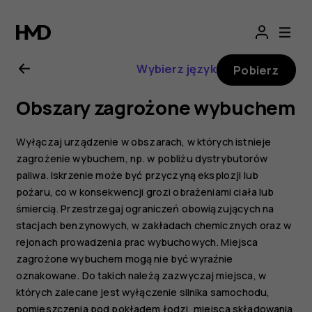
Nokia
2720
Wybierz język
Pobierz
—
Obszary zagrożone wybuchem
instrukcja
Wyłączaj urządzenie w obszarach, w których istnieje
obsługi
zagrożenie wybuchem, np. w pobliżu dystrybutorów
paliwa. Iskrzenie może być przyczyną eksplozji lub
pożaru, co w konsekwencji grozi obrażeniami ciała lub
śmiercią. Przestrzegaj ograniczeń obowiązujących na
stacjach benzynowych, w zakładach chemicznych oraz w
rejonach prowadzenia prac wybuchowych. Miejsca
zagrożone wybuchem mogą nie być wyraźnie
oznakowane. Do takich należą zazwyczaj miejsca, w
których zalecane jest wyłączenie silnika samochodu,
pomieszczenia pod pokładem łodzi, miejsca składowania