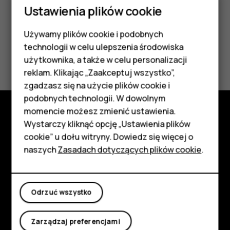
Ustawienia plików cookie
Używamy plików cookie i podobnych
Smartfony
technologii w celu ulepszenia środowiska
Czy te informacje były pomocne?
Telefony z funkcjami
użytkownika, a także w celu personalizacji
reklam. Klikając „Zaakceptuj wszystko”,
Tak
Nie
podstawowymi
zgadzasz się na użycie plików cookie i
podobnych technologii. W dowolnym
Akcesoria
momencie możesz zmienić ustawienia.
HMD Terra M
Wystarczy kliknąć opcję „Ustawienia plików
Poznaj
cookie” u dołu witryny. Dowiedz się więcej o
Tablety
Informacje
naszych
Zasadach dotyczących plików cookie
.
Planet and people
Moje konto
Wsparcie
Odrzuć wszystko
Facebook
Instagram
Tiktok
Youtube
Linkedin
Discord
Zarządzaj preferencjami