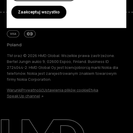
Zaakceptuj wszystko
Poland
TM oraz © 2026 HMD Global. Wszelkie prawa zastrzeżone.
Bertel Jungin aukio 9, 02600 Espoo, Finland. Business ID
2724044-2. HMD Global Oy jest licencjobiorcą marki Nokia dla
telefonów. Nokia jest zarejestrowanym znakiem towarowym
firmy Nokia Corporation.
Warunki
Prywatność
Ustawienia plików cookie
Etyka
Speak Up channel
Informacje
Naprawa i recykling
Zrównoważony rozwój