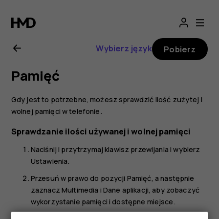
Nokia
2720
Wybierz język
Pobierz
—
Pamięć
instrukcja
Gdy jest to potrzebne, możesz sprawdzić ilość zużytej i
obsługi
wolnej pamięci w telefonie.
Sprawdzanie ilości używanej i wolnej pamięci
Naciśnij i przytrzymaj klawisz przewijania i wybierz
Ustawienia
.
Przesuń w prawo do pozycji
Pamięć
, a następnie
zaznacz
Multimedia
i
Dane aplikacji
, aby zobaczyć
wykorzystanie pamięci i dostępne miejsce.