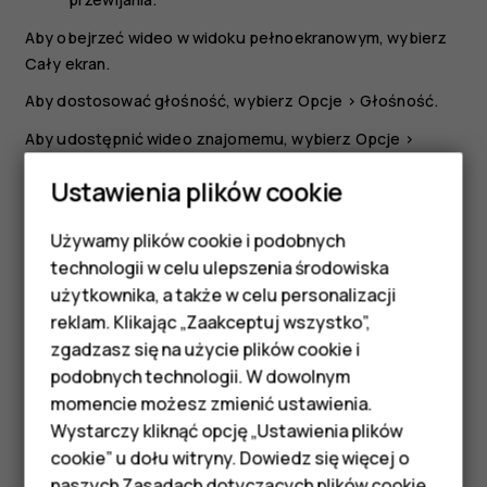
Aby obejrzeć wideo w widoku pełnoekranowym, wybierz
Cały ekran
.
Aby dostosować głośność, wybierz
Opcje
>
Głośność
.
Aby udostępnić wideo znajomemu, wybierz
Opcje
>
Udostępnij
, po czym wybierz sposób udostępnienia
Ustawienia plików cookie
kontaktu (np. e-mailem, w wiadomości SMS lub przez
Bluetooth).
Używamy plików cookie i podobnych
Smartfony
Wskazówka:
Nie wszystkie formaty plików wideo są
technologii w celu ulepszenia środowiska
obsługiwane.
Telefony z funkcjami
użytkownika, a także w celu personalizacji
reklam. Klikając „Zaakceptuj wszystko”,
podstawowymi
zgadzasz się na użycie plików cookie i
podobnych technologii. W dowolnym
Akcesoria
momencie możesz zmienić ustawienia.
HMD Terra M
Wystarczy kliknąć opcję „Ustawienia plików
Czy te informacje były pomocne?
cookie” u dołu witryny. Dowiedz się więcej o
naszych
Zasadach dotyczących plików cookie
.