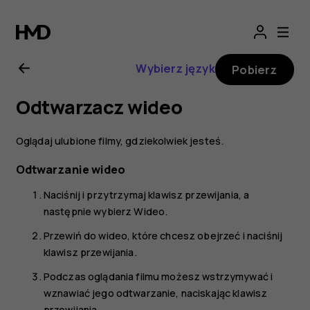
Nokia
2720
Wybierz język
Pobierz
—
Odtwarzacz wideo
instrukcja
Oglądaj ulubione filmy, gdziekolwiek jesteś.
obsługi
Odtwarzanie wideo
Naciśnij i przytrzymaj klawisz przewijania, a
następnie wybierz
Wideo
.
Przewiń do wideo, które chcesz obejrzeć i naciśnij
klawisz przewijania.
Podczas oglądania filmu możesz wstrzymywać i
wznawiać jego odtwarzanie, naciskając klawisz
przewijania.