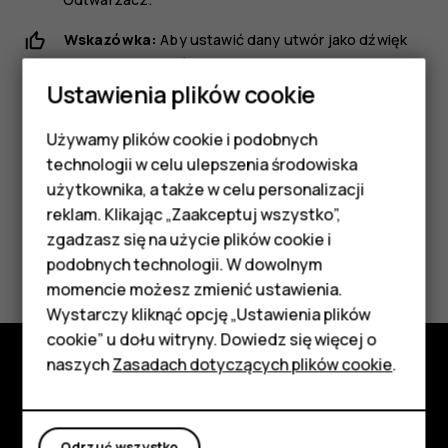
Wskazówka:
Aby ustawić dany utwór jako dźwięk
dzwonka, przewiń w prawo do pozycji
Utwory
,
przewiń do odpowiedniego utworu i wybierz
Opcje
Ustawienia plików cookie
>
Zapisz jako dzwonek
.
Używamy plików cookie i podobnych
Smartfony
technologii w celu ulepszenia środowiska
Telefony z funkcjami
użytkownika, a także w celu personalizacji
reklam. Klikając „Zaakceptuj wszystko”,
podstawowymi
zgadzasz się na użycie plików cookie i
Czy te informacje były pomocne?
podobnych technologii. W dowolnym
Akcesoria
momencie możesz zmienić ustawienia.
Tak
Nie
HMD Terra M
Wystarczy kliknąć opcję „Ustawienia plików
cookie” u dołu witryny. Dowiedz się więcej o
Tablety
naszych
Zasadach dotyczących plików cookie
.
Poznaj
Moje konto
Informacje
Odrzuć wszystko