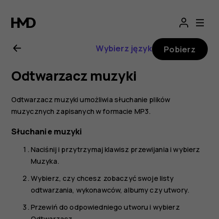
Nokia
2720
Wybierz język
Pobierz
—
Odtwarzacz muzyki
instrukcja
Odtwarzacz muzyki umożliwia słuchanie plików
obsługi
muzycznych zapisanych w formacie MP3.
Słuchanie muzyki
Naciśnij i przytrzymaj klawisz przewijania i wybierz
Muzyka
.
Wybierz, czy chcesz zobaczyć swoje listy
odtwarzania, wykonawców, albumy czy utwory.
Przewiń do odpowiedniego utworu i wybierz
Odtwarzacz
.