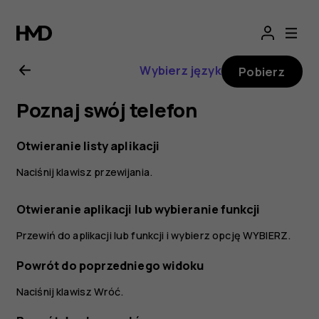
Nokia
2720
Wybierz język
Pobierz
—
Poznaj swój telefon
instrukcja
Otwieranie listy aplikacji
obsługi
Naciśnij klawisz przewijania.
Otwieranie aplikacji lub wybieranie funkcji
Przewiń do aplikacji lub funkcji i wybierz opcję
WYBIERZ
.
Powrót do poprzedniego widoku
Naciśnij klawisz Wróć.