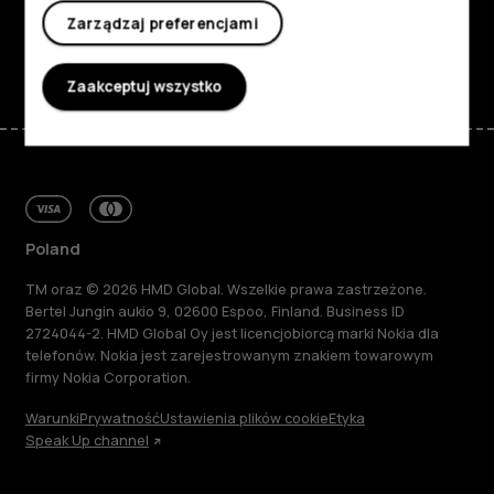
Wsparcie
Zarządzaj preferencjami
Facebook
Instagram
Tiktok
Youtube
Linkedin
Discord
Zaakceptuj wszystko
Poland
TM oraz © 2026 HMD Global. Wszelkie prawa zastrzeżone.
Bertel Jungin aukio 9, 02600 Espoo, Finland. Business ID
2724044-2. HMD Global Oy jest licencjobiorcą marki Nokia dla
telefonów. Nokia jest zarejestrowanym znakiem towarowym
firmy Nokia Corporation.
Warunki
Prywatność
Ustawienia plików cookie
Etyka
Speak Up channel