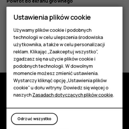
Powrót do ekranu głównego
Naciśnij klawisz zakończenia.
Ustawienia plików cookie
Używamy plików cookie i podobnych
Smartfony
technologii w celu ulepszenia środowiska
Telefony z funkcjami
użytkownika, a także w celu personalizacji
reklam. Klikając „Zaakceptuj wszystko”,
Czy te informacje były pomocne?
podstawowymi
zgadzasz się na użycie plików cookie i
podobnych technologii. W dowolnym
Tak
Nie
Akcesoria
momencie możesz zmienić ustawienia.
HMD Terra M
Wystarczy kliknąć opcję „Ustawienia plików
cookie” u dołu witryny. Dowiedz się więcej o
Tablety
Poznaj
naszych
Zasadach dotyczących plików cookie
.
Informacje
Moje konto
Planet and people
Odrzuć wszystko