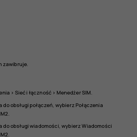
n zawibruje.
enia
>
Sieć i łączność
>
Menedżer SIM
.
a do obsługi połączeń, wybierz
Połączenia
IM2
.
a do obsługi wiadomości, wybierz
Wiadomości
IM2
.