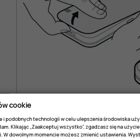
ów cookie
Zdejmij tylną pokrywę.
 i podobnych technologii w celu ulepszenia środowiska uży
klam. Klikając „Zaakceptuj wszystko”, zgadzasz się na użycie 
Jeśli bateria jest włożona, wyjmij ją.
i. W dowolnym momencie możesz zmienić ustawienia. Wysta