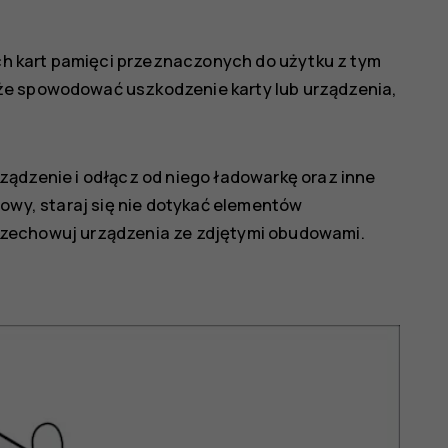
h kart pamięci przeznaczonych do użytku z tym
że spowodować uszkodzenie karty lub urządzenia,
ądzenie i odłącz od niego ładowarkę oraz inne
owy, staraj się nie dotykać elementów
 przechowuj urządzenia ze zdjętymi obudowami.