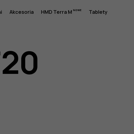
i
Akcesoria
HMD Terra M
Tablety
720
a