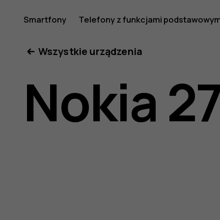
Nokia
Smartfony
Telefony z funkcjami podstawowym
Moje konto
Wszystkie urządzenia
2720
Nokia 2
—
instrukcj