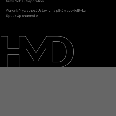
firmy Nokia Corporation.
Warunki
Prywatność
Ustawienia plików cookie
Etyka
Speak Up channel
Informacje
Naprawa i recykling
Zrównoważony rozwój