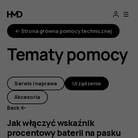
Jak
włączyć
Strona główna pomocy technicznej
wskaźnik
Tematy pomocy
procentowy
baterii
Serwis i naprawa
Urządzenie
na
Akcesoria
pasku
Back
zadań?
Jak włączyć wskaźnik
procentowy baterii na pasku