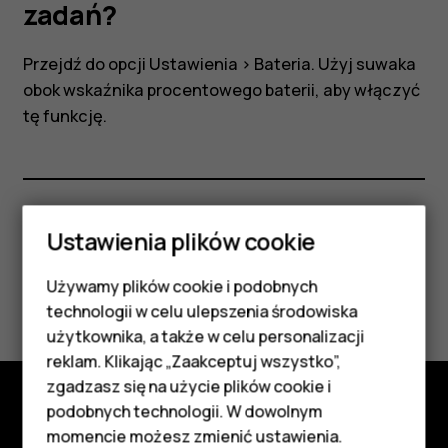
zadań?
Przejdź do opcji
Ustawienia
>
Bateria
. Użyj suwaka
obok wskaźnika procentowego baterii, aby włączyć
tę funkcję.
Ustawienia plików cookie
Czy te informacje były pomocne?
Używamy plików cookie i podobnych
Tak
Nie
Smartfony
technologii w celu ulepszenia środowiska
Telefony z funkcjami
użytkownika, a także w celu personalizacji
reklam. Klikając „Zaakceptuj wszystko”,
podstawowymi
zgadzasz się na użycie plików cookie i
podobnych technologii. W dowolnym
Akcesoria
Poznaj
momencie możesz zmienić ustawienia.