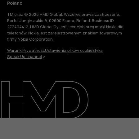
Poland
TM oraz © 2026 HMD Global. Wszelkie prawa zastrzeżone.
Bertel Jungin aukio 9, 02600 Espoo, Finland. Business ID
2724044-2. HMD Global Oy jest licencjobiorcą marki Nokia dla
telefonów. Nokia jest zarejestrowanym znakiem towarowym
firmy Nokia Corporation.
Warunki
Prywatność
Ustawienia plików cookie
Etyka
Speak Up channel
Informacje
Naprawa i recykling
Zrównoważony rozwój
Wsparcie
Poland