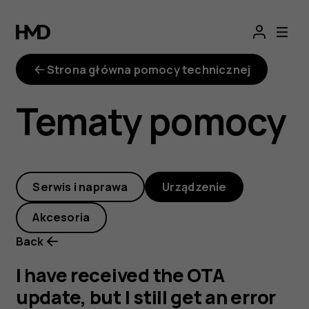
I
have
Strona główna pomocy technicznej
received
Tematy pomocy
the
OTA
Serwis i naprawa
Urządzenie
update,
Akcesoria
but
Back
I
I have received the OTA
update, but I still get an error