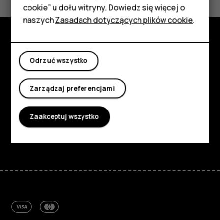
will
HMD Terra M
cookie” u dołu witryny. Dowiedz się więcej o
Tablety
naszych
Zasadach dotyczących plików cookie
.
the
Moje konto
error
Poznaj
Odrzuć wszystko
Informacje
messages
Zarządzaj preferencjami
Planet and people
stop?
Wsparcie
Zaakceptuj wszystko
Facebook
Instagram
Tiktok
Youtube
Linkedin
Discord