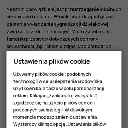
Naszym obowiązkiem jest przestrzeganie lokalnych
przepisów i regulacji. W niektórych krajach prawo
zabrania wyłączania sygnalizacji dźwiękowej
związanej z robieniem zdjęć. Ma to zapobiegać
łamaniu przepisów dotyczących ochrony
prywatności (np. robieniu zdjęć ludziom bez ich
zgody).
Ustawienia plików cookie
Jeśli w Twoim telefonie zainstalowane jest
aktualne oprogramowanie, a mimo to nie możesz
Używamy plików cookie i podobnych
Smartfony
wyłączyć dźwięku migawki, prawdopodobnie wiąże
technologii w celu ulepszenia środowiska
się to z powyższymi wymaganiami.
Telefony z funkcjami
użytkownika, a także w celu personalizacji
reklam. Klikając „Zaakceptuj wszystko”,
podstawowymi
zgadzasz się na użycie plików cookie i
podobnych technologii. W dowolnym
Akcesoria
momencie możesz zmienić ustawienia.
HMD Terra M
Wystarczy kliknąć opcję „Ustawienia plików
Czy te informacje były pomocne?