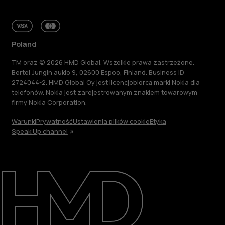
Poland
TM oraz © 2026 HMD Global. Wszelkie prawa zastrzeżone.
Bertel Jungin aukio 9, 02600 Espoo, Finland. Business ID
2724044-2. HMD Global Oy jest licencjobiorcą marki Nokia dla
telefonów. Nokia jest zarejestrowanym znakiem towarowym
firmy Nokia Corporation.
Warunki
Prywatność
Ustawienia plików cookie
Etyka
Speak Up channel
Informacje
Naprawa i recykling
Zrównoważony rozwój
Wsparcie
Poland