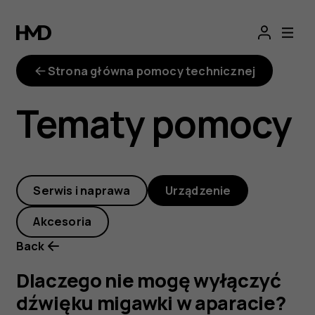
Dlaczego
nie
Strona główna pomocy technicznej
mogę
Tematy pomocy
wyłączyć
dźwięku
Serwis i naprawa
Urządzenie
migawki
Akcesoria
w
Back
aparacie?
Dlaczego nie mogę wyłączyć
dźwięku migawki w aparacie?