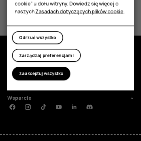
cookie” u dołu witryny. Dowiedz się więcej o
Tablety
naszych
Zasadach dotyczących plików cookie
.
Tak
Nie
Moje konto
Odrzuć wszystko
Zarządzaj preferencjami
Poznaj
Informacje
Zaakceptuj wszystko
Planet and people
Wsparcie
Facebook
Instagram
Tiktok
Youtube
Linkedin
Discord