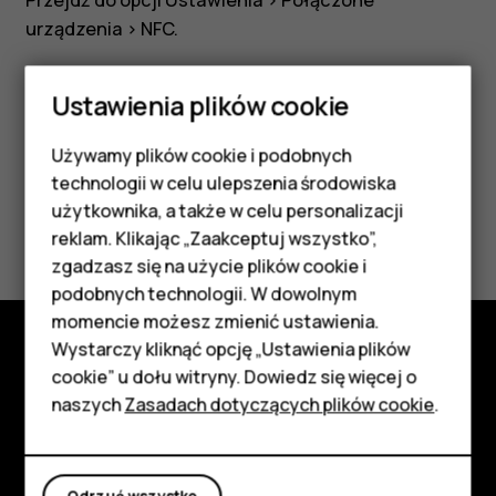
Przejdź do opcji
Ustawienia
>
Połączone
urządzenia
>
NFC
.
Ustawienia plików cookie
Używamy plików cookie i podobnych
Smartfony
Czy te informacje były pomocne?
technologii w celu ulepszenia środowiska
Telefony z funkcjami
użytkownika, a także w celu personalizacji
Tak
Nie
reklam. Klikając „Zaakceptuj wszystko”,
podstawowymi
zgadzasz się na użycie plików cookie i
podobnych technologii. W dowolnym
Akcesoria
momencie możesz zmienić ustawienia.
HMD Terra M
Wystarczy kliknąć opcję „Ustawienia plików
cookie” u dołu witryny. Dowiedz się więcej o
Poznaj
Tablety
naszych
Zasadach dotyczących plików cookie
.
Informacje
Moje konto
Planet and people