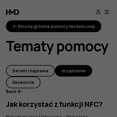
Jak
korzystać
Strona główna pomocy technicznej
z
Tematy pomocy
funkcji
NFC?
Serwis i naprawa
Urządzenie
Akcesoria
Back
Jak korzystać z funkcji NFC?