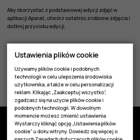
Aby skorzystać z podstawowej edycji zdjęć w
aplikacji Aparat, otwórz ostatnio zrobione zdjęcia i
dotknij przycisku edycji.
Ustawienia plików cookie
Używamy plików cookie i podobnych
Czy te informacje były pomocne?
Smartfony
technologii w celu ulepszenia środowiska
Telefony z funkcjami
użytkownika, a także w celu personalizacji
Tak
Nie
reklam. Klikając „Zaakceptuj wszystko”,
podstawowymi
zgadzasz się na użycie plików cookie i
podobnych technologii. W dowolnym
Akcesoria
momencie możesz zmienić ustawienia.
HMD Terra M
Wystarczy kliknąć opcję „Ustawienia plików
Poznaj
cookie” u dołu witryny. Dowiedz się więcej o
naszych
Zasadach dotyczących plików cookie
.