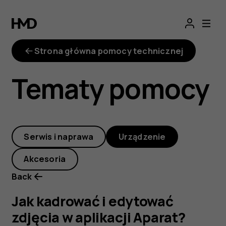
Jak
kadrować
Strona główna pomocy technicznej
i
Tematy pomocy
edytować
zdjęcia
Serwis i naprawa
Urządzenie
w
Akcesoria
aplikacji
Back
Aparat?
Jak kadrować i edytować
zdjęcia w aplikacji Aparat?