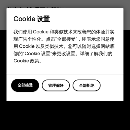
此信息对您是否有帮助？
Cookie 设置
是
否
智能手机
我们使用 Cookie 和类似技术来改善您的体验并实
现广告个性化。点击“全部接受”，即表示您同意使
经典手机
用 Cookie 以及类似技术。您可以随时选择网站底
探索
配件
部的“Cookie 设置”来更改设置。详细了解我们的
Cookie 政策
。
关于
平板电脑
Planet and people
全部接受
管理偏好
全部拒绝
支持
Facebook
Instagram
Tiktok
Youtube
Linkedin
Discord