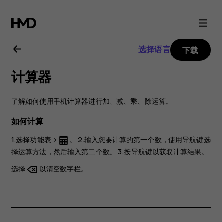
Nokia
225
选择语言
下载
4G
计算器
用
了解如何使用手机计算器进行加、减、乘、除运算。
户
如何计算
指
1.选择
功能表
>
。 2.输入您要计算的第一个数，使用导航键选
择运算方法，然后输入第二个数。 3.按导航键以获取计算结果。
南
选择
以清空数字栏。