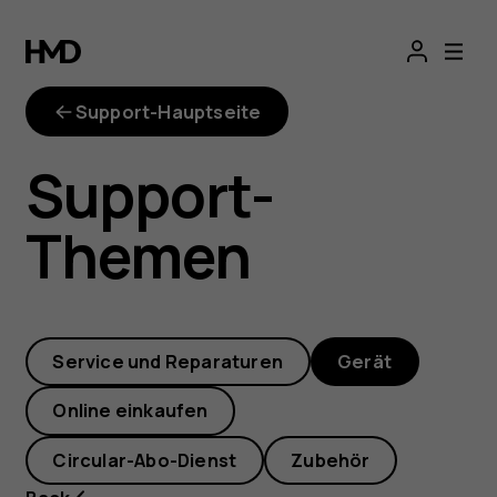
Wie
verschiebe
Support-Hauptseite
ich
Support-
Apps
Themen
auf
eine
Service und Reparaturen
Gerät
SD-
Online einkaufen
Karte?
Circular-Abo-Dienst
Zubehör