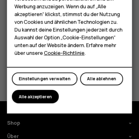
Zubehör
Unter
Benutzter Speicher
tippen Sie auf
Werbung anzuzeigen. Wenn du auf „Alle
Ändern
.
HMD Terra M
akzeptieren“ klickst, stimmst du der Nutzung
Wählen Sie Ihre SD-Karte aus.
von Cookies und ähnlichen Technologien zu.
Für Unternehmen
Du kannst deine Einstellungen jederzeit durch
Tablets
Auswahl der Option „Cookie-Einstellungen“
unten auf der Website ändern. Erfahre mehr
Shop
über unsere
Cookie-Richtlinie
.
Did you find this helpful?
Mein Konto
Einstellungen verwalten
Alle ablehnen
Ja
Nein
Alle akzeptieren
Shop
Über