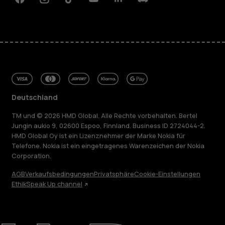
Facebook
Instagram
Tiktok
Youtube
Linkedin
Discord
Deutschland
TM und © 2026 HMD Global. Alle Rechte vorbehalten. Bertel
Jungin aukio 9, 02600 Espoo, Finnland. Business ID 2724044-2.
HMD Global Oy ist ein Lizenznehmer der Marke Nokia für
Telefone. Nokia ist ein eingetragenes Warenzeichen der Nokia
Corporation.
AGB
Verkaufsbedingungen
Privatsphäre
Cookie-Einstellungen
Ethik
Speak Up channel
Über
Blog