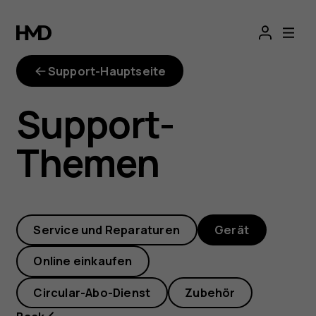
Mein
Ladekabel
Support-Hauptseite
passt
Support-
nicht
Themen
zu
meinem
Service und Reparaturen
Gerät
Nokia
Online einkaufen
6.1
Circular-Abo-Dienst
Zubehör