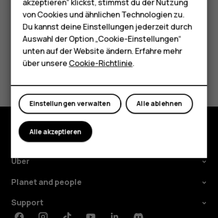
HMD Terra M
akzeptieren“ klickst, stimmst du der Nutzung
von Cookies und ähnlichen Technologien zu.
Für Unternehmen
Du kannst deine Einstellungen jederzeit durch
Tablets
Auswahl der Option „Cookie-Einstellungen“
Did you find this helpful?
unten auf der Website ändern. Erfahre mehr
Shop
über unsere
Cookie-Richtlinie
.
Ja
Nein
Mein Konto
Einstellungen verwalten
Alle ablehnen
Alle akzeptieren
Shop
Über
Planet and people
Support