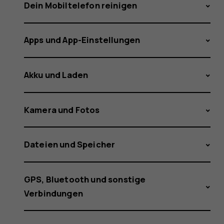
Android
Dein Mobiltelefon reinigen
Apps und App-Einstellungen
update
Akku und Laden
rolled
Kamera und Fotos
Dateien und Speicher
out
GPS, Bluetooth und sonstige
Verbindungen