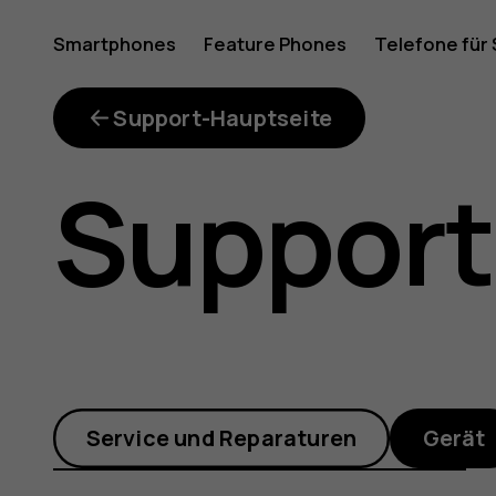
Why
Smartphones
Feature Phones
Telefone für
Mein Konto
was
Support-Hauptseite
Suppor
a
faulty
Service und Reparaturen
Gerät