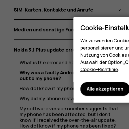
SIM-Karten, Kontakte und Anrufe
Cookie-Einstel
Medien und sonstige Funktionen
Wir verwenden Cookies
personalisieren und u
Nokia 3.1 Plus update error
Nutzung von Cookies u
What is the error and how did it occur?
Auswahl der Option „C
Cookie-Richtlinie
.
Why was a faulty Android update rolled
out to my phone?
How do I know if my phone was affected?
Alle akzeptieren
Why did my phone restart itself?
My software version number suggests that
my phone has been affected, but I don’t
know if I received the over-the-air update.
How do I know if my phone has been fixed?