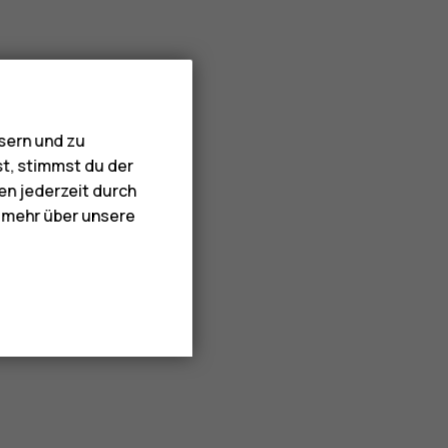
sern und zu
st, stimmst du der
en jederzeit durch
e mehr über unsere