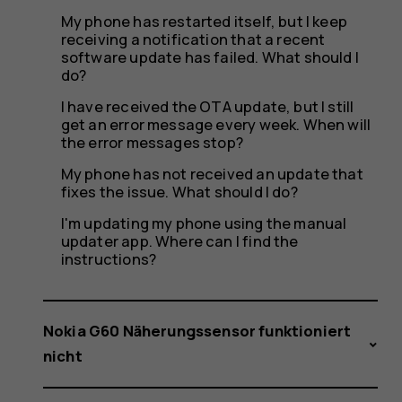
My phone has restarted itself, but I keep
receiving a notification that a recent
software update has failed. What should I
do?
I have received the OTA update, but I still
get an error message every week. When will
the error messages stop?
My phone has not received an update that
fixes the issue. What should I do?
I'm updating my phone using the manual
updater app. Where can I find the
instructions?
Nokia G60 Näherungssensor funktioniert
nicht