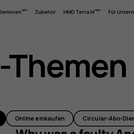
 Senioren
Zubehör
HMD Terra M
Für Unter
t-Themen
Online einkaufen
Circular-Abo-Die
Why was a faulty An