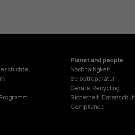
Planet and people
Geschichte
Nachhaltigkeit
Smartphon
om
Selbstreparatur
Geräte-Recycling
e-Programm
Sicherheit, Datenschut
Feature Ph
Compliance
Telefone fü