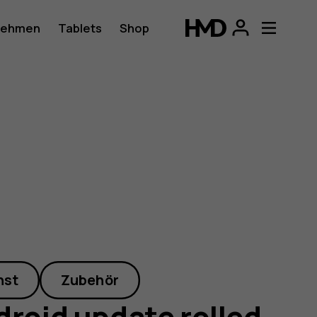
nehmen
Tablets
Shop
nst
Zubehör
droid update rolled