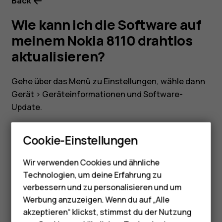
8110
Back
Wie kann ich die Software auf
drahtlos
meinem Nokia 8110 drahtlos
aktualisieren?
aktualisieren?
Gehe über das Menü zu
Einstellungen
, wähle dann
Gerät
>
Geräteinformationen
und
Software-
Update
.
Smartphones
Cookie-Einstellungen
Feature Phones
Wir verwenden Cookies und ähnliche
Telefone für Senioren
Did you find this helpful?
Technologien, um deine Erfahrung zu
Zubehör
verbessern und zu personalisieren und um
Ja
Nein
Werbung anzuzeigen. Wenn du auf „Alle
HMD Terra M
akzeptieren“ klickst, stimmst du der Nutzung