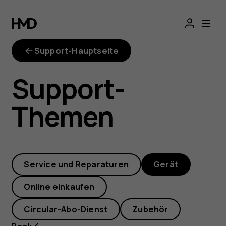
Wie
kann
Support-Hauptseite
ich
Support-
die
Themen
Software
auf
Service und Reparaturen
Gerät
meinem
Online einkaufen
Nokia
Circular-Abo-Dienst
Zubehör