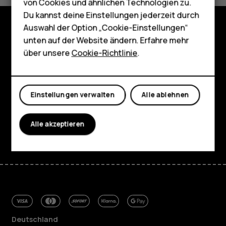
von Cookies und ähnlichen Technologien zu.
Für Unternehmen
Du kannst deine Einstellungen jederzeit durch
Tablets
Auswahl der Option „Cookie-Einstellungen“
unten auf der Website ändern. Erfahre mehr
Shop
Shop
über unsere
Cookie-Richtlinie
.
Über
Mein Konto
Planet and people
Einstellungen verwalten
Alle ablehnen
Support
Alle akzeptieren
Facebook
Instagram
Tiktok
Youtube
Linkedin
Discord
Deutschland