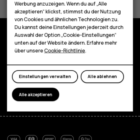
Werbung anzuzeigen. Wenn du auf „Alle
HMD Terra M
akzeptieren“ klickst, stimmst du der Nutzung
von Cookies und ähnlichen Technologien zu.
Für Unternehmen
Du kannst deine Einstellungen jederzeit durch
Tablets
Auswahl der Option „Cookie-Einstellungen“
Shop
unten auf der Website ändern. Erfahre mehr
Shop
über unsere
Cookie-Richtlinie
.
Über
Planet and people
Mein Konto
Einstellungen verwalten
Alle ablehnen
Support
Facebook
Instagram
Tiktok
Youtube
Linkedin
Discord
Alle akzeptieren