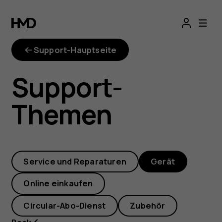
Wo
ist
Support-Hauptseite
der
Support-
Dateimanager
Themen
auf
meinem
Service und Reparaturen
Gerät
Nokia-
Online einkaufen
Smartphone?
Circular-Abo-Dienst
Zubehör