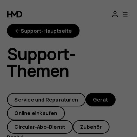
Wie
kann
Support-Hauptseite
ich
Support-
die
Themen
SD-
Karte
Service und Reparaturen
Gerät
in
Online einkaufen
meinem
Circular-Abo-Dienst
Zubehör