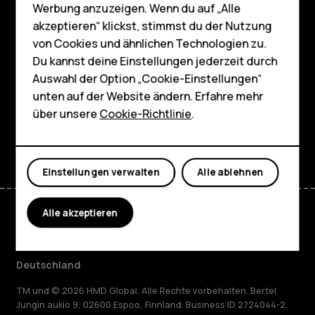
Werbung anzuzeigen. Wenn du auf „Alle
Shop
HMD Terra M
akzeptieren“ klickst, stimmst du der Nutzung
von Cookies und ähnlichen Technologien zu.
Über
Für Unternehmen
Du kannst deine Einstellungen jederzeit durch
Planet and people
Tablets
Auswahl der Option „Cookie-Einstellungen“
unten auf der Website ändern. Erfahre mehr
Support
Shop
über unsere
Cookie-Richtlinie
.
Facebook
Instagram
Tiktok
Youtube
Linkedin
Discord
Mein Konto
Einstellungen verwalten
Alle ablehnen
Alle akzeptieren
Deutschland
TM und © 2026 HMD Global. Alle Rechte vorbehalten. Bertel
Jungin aukio 9, 02600 Espoo, Finnland. Business ID 2724044-2.